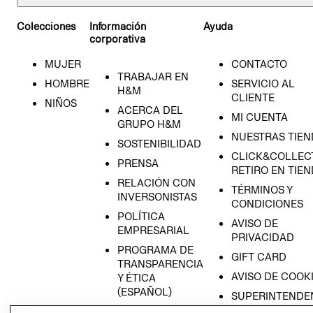
Colecciones
Información
Ayuda
corporativa
MUJER
CONTACTO
TRABAJAR EN
HOMBRE
SERVICIO AL
H&M
CLIENTE
NIÑOS
ACERCA DEL
MI CUENTA
GRUPO H&M
NUESTRAS TIEN
SOSTENIBILIDAD
CLICK&COLLECT
PRENSA
RETIRO EN TIE
RELACIÓN CON
TÉRMINOS Y
INVERSONISTAS
CONDICIONES
POLÍTICA
AVISO DE
EMPRESARIAL
PRIVACIDAD
PROGRAMA DE
GIFT CARD
TRANSPARENCIA
AVISO DE COOK
Y ÉTICA
(ESPAÑOL)
SUPERINTENDE
DE INDUSTRIA Y
PROGRAMA DE