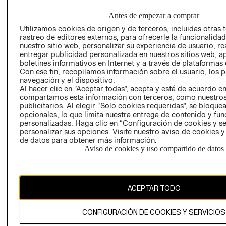
COMERCIO - SI
TRANSPARENCIA
Antes de empezar a comprar
Y ÉTICA (INGLÉS)
PETICIONES
Utilizamos cookies de origen y de terceros, incluidas otras 
QUEJAS Y
rastreo de editores externos, para ofrecerle la funcionalid
RECLAMOS
nuestro sitio web, personalizar su experiencia de usuario, rea
entregar publicidad personalizada en nuestros sitios web, a
boletines informativos en Internet y a través de plataformas 
Con ese fin, recopilamos información sobre el usuario, los 
navegación y el dispositivo.
Al hacer clic en “Aceptar todas”, acepta y está de acuerdo e
RECIÉN NACIDO
compartamos esta información con terceros, como nuestros
publicitarios. Al elegir “Solo cookies requeridas”, se bloque
NOVEDADES
Colombia ($)
opcionales, lo que limita nuestra entrega de contenido y fu
personalizadas. Haga clic en “Configuración de cookies y se
CAMBIAR REGIÓN
personalizar sus opciones. Visite nuestro aviso de cookies 
de datos para obtener más información.
Aviso de cookies y uso compartido de datos
El contenido de esta página web está protegido por copyright y es
propiedad de H&M Hennes & Mauritz AB.
ACEPTAR TODO
CONFIGURACIÓN DE COOKIES Y SERVICIOS