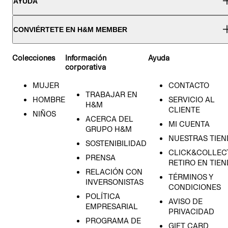
AYUDA
CONVIÉRTETE EN H&M MEMBER
Colecciones
Información
Ayuda
corporativa
MUJER
CONTACTO
TRABAJAR EN
HOMBRE
SERVICIO AL
H&M
CLIENTE
NIÑOS
ACERCA DEL
MI CUENTA
GRUPO H&M
NUESTRAS TIEN
SOSTENIBILIDAD
CLICK&COLLECT
PRENSA
RETIRO EN TIE
RELACIÓN CON
TÉRMINOS Y
INVERSONISTAS
CONDICIONES
POLÍTICA
AVISO DE
EMPRESARIAL
PRIVACIDAD
PROGRAMA DE
GIFT CARD