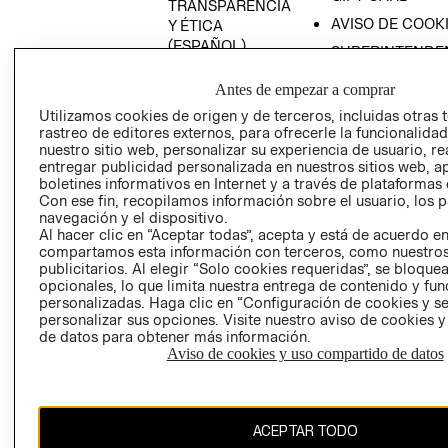
TRANSPARENCIA
AVISO DE COOK
Y ÉTICA
(ESPAÑOL)
SUPERINTENDE
DE INDUSTRIA Y
PROGRAMA DE
Antes de empezar a comprar
COMERCIO - SI
TRANSPARENCIA
Y ÉTICA (INGLÉS)
Utilizamos cookies de origen y de terceros, incluidas otras 
PETICIONES
rastreo de editores externos, para ofrecerle la funcionalid
QUEJAS Y
nuestro sitio web, personalizar su experiencia de usuario, rea
RECLAMOS
entregar publicidad personalizada en nuestros sitios web, a
boletines informativos en Internet y a través de plataformas 
RECIÉN NACIDO
Con ese fin, recopilamos información sobre el usuario, los 
navegación y el dispositivo.
NOVEDADES
Al hacer clic en “Aceptar todas”, acepta y está de acuerdo e
compartamos esta información con terceros, como nuestros
publicitarios. Al elegir “Solo cookies requeridas”, se bloque
opcionales, lo que limita nuestra entrega de contenido y fu
Colombia ($)
personalizadas. Haga clic en “Configuración de cookies y se
personalizar sus opciones. Visite nuestro aviso de cookies 
CAMBIAR REGIÓN
de datos para obtener más información.
Aviso de cookies y uso compartido de datos
El contenido de esta página web está protegido por copyright y es
ACEPTAR TODO
propiedad de H&M Hennes & Mauritz AB.