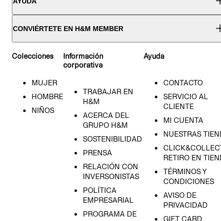
AYUDA
CONVIÉRTETE EN H&M MEMBER
Colecciones
Información
Ayuda
corporativa
MUJER
CONTACTO
TRABAJAR EN
HOMBRE
SERVICIO AL
H&M
CLIENTE
NIÑOS
ACERCA DEL
MI CUENTA
GRUPO H&M
NUESTRAS TIEN
SOSTENIBILIDAD
CLICK&COLLECT
PRENSA
RETIRO EN TIE
RELACIÓN CON
TÉRMINOS Y
INVERSONISTAS
CONDICIONES
POLÍTICA
AVISO DE
EMPRESARIAL
PRIVACIDAD
PROGRAMA DE
GIFT CARD