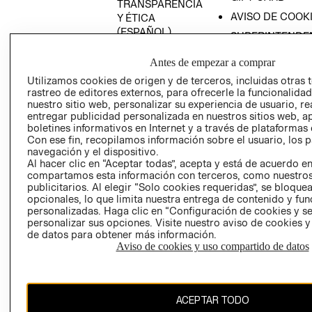
TRANSPARENCIA
AVISO DE COOK
Y ÉTICA
(ESPAÑOL)
SUPERINTENDE
DE INDUSTRIA Y
PROGRAMA DE
Antes de empezar a comprar
COMERCIO - SI
TRANSPARENCIA
Y ÉTICA (INGLÉS)
Utilizamos cookies de origen y de terceros, incluidas otras 
PETICIONES
rastreo de editores externos, para ofrecerle la funcionalid
QUEJAS Y
nuestro sitio web, personalizar su experiencia de usuario, rea
RECLAMOS
entregar publicidad personalizada en nuestros sitios web, a
boletines informativos en Internet y a través de plataformas 
RECIÉN NACIDO
Con ese fin, recopilamos información sobre el usuario, los 
navegación y el dispositivo.
NOVEDADES
Al hacer clic en “Aceptar todas”, acepta y está de acuerdo e
compartamos esta información con terceros, como nuestros
publicitarios. Al elegir “Solo cookies requeridas”, se bloque
opcionales, lo que limita nuestra entrega de contenido y fu
Colombia ($)
personalizadas. Haga clic en “Configuración de cookies y se
personalizar sus opciones. Visite nuestro aviso de cookies 
CAMBIAR REGIÓN
de datos para obtener más información.
Aviso de cookies y uso compartido de datos
El contenido de esta página web está protegido por copyright y es
ACEPTAR TODO
propiedad de H&M Hennes & Mauritz AB.