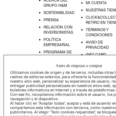
ACERCA DEL
MI CUENTA
GRUPO H&M
NUESTRAS TIEN
SOSTENIBILIDAD
CLICK&COLLECT
PRENSA
RETIRO EN TIE
RELACIÓN CON
TÉRMINOS Y
INVERSONISTAS
CONDICIONES
POLÍTICA
AVISO DE
EMPRESARIAL
PRIVACIDAD
PROGRAMA DE
GIFT CARD
TRANSPARENCIA
AVISO DE COOK
Y ÉTICA
Antes de empezar a comprar
(ESPAÑOL)
SUPERINTENDE
Utilizamos cookies de origen y de terceros, incluidas otras 
DE INDUSTRIA Y
PROGRAMA DE
rastreo de editores externos, para ofrecerle la funcionalid
COMERCIO - SI
TRANSPARENCIA
nuestro sitio web, personalizar su experiencia de usuario, rea
Y ÉTICA (INGLÉS)
entregar publicidad personalizada en nuestros sitios web, a
PETICIONES
boletines informativos en Internet y a través de plataformas 
QUEJAS Y
Con ese fin, recopilamos información sobre el usuario, los 
RECLAMOS
navegación y el dispositivo.
Al hacer clic en “Aceptar todas”, acepta y está de acuerdo e
compartamos esta información con terceros, como nuestros
publicitarios. Al elegir “Solo cookies requeridas”, se bloque