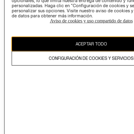
opcionales, lo que limita nuestra entrega de contenido y fu
personalizadas. Haga clic en “Configuración de cookies y se
personalizar sus opciones. Visite nuestro aviso de cookies 
de datos para obtener más información.
Colombia ($)
Aviso de cookies y uso compartido de datos
CAMBIAR REGIÓN
ACEPTAR TODO
El contenido de esta página web está protegido por copyright y es
CONFIGURACIÓN DE COOKIES Y SERVICIOS
propiedad de H&M Hennes & Mauritz AB.