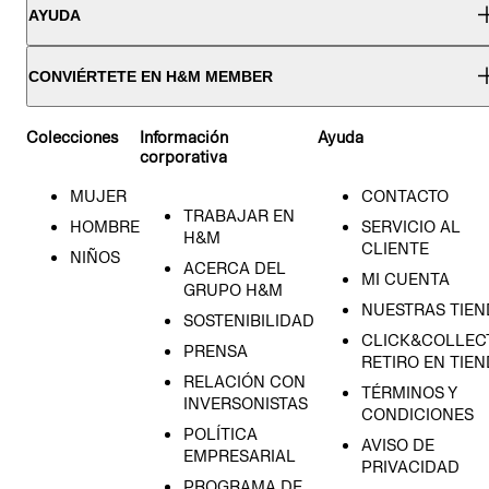
AYUDA
CONVIÉRTETE EN H&M MEMBER
Colecciones
Información
Ayuda
corporativa
MUJER
CONTACTO
TRABAJAR EN
HOMBRE
SERVICIO AL
H&M
CLIENTE
NIÑOS
ACERCA DEL
MI CUENTA
GRUPO H&M
NUESTRAS TIEN
SOSTENIBILIDAD
CLICK&COLLECT
PRENSA
RETIRO EN TIE
RELACIÓN CON
TÉRMINOS Y
INVERSONISTAS
CONDICIONES
POLÍTICA
AVISO DE
EMPRESARIAL
PRIVACIDAD
PROGRAMA DE