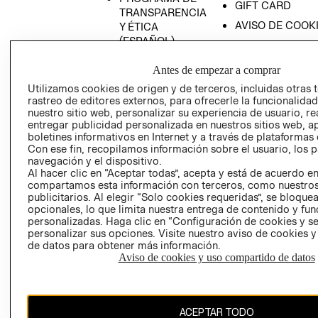
GIFT CARD
TRANSPARENCIA
AVISO DE COOK
Y ÉTICA
(ESPAÑOL)
SUPERINTENDE
DE INDUSTRIA Y
PROGRAMA DE
Antes de empezar a comprar
COMERCIO - SI
TRANSPARENCIA
Utilizamos cookies de origen y de terceros, incluidas otras 
Y ÉTICA (INGLÉS)
PETICIONES
rastreo de editores externos, para ofrecerle la funcionalid
QUEJAS Y
nuestro sitio web, personalizar su experiencia de usuario, rea
RECLAMOS
entregar publicidad personalizada en nuestros sitios web, a
boletines informativos en Internet y a través de plataformas 
Con ese fin, recopilamos información sobre el usuario, los 
navegación y el dispositivo.
Al hacer clic en “Aceptar todas”, acepta y está de acuerdo e
compartamos esta información con terceros, como nuestros
publicitarios. Al elegir “Solo cookies requeridas”, se bloque
opcionales, lo que limita nuestra entrega de contenido y fu
Colombia ($)
personalizadas. Haga clic en “Configuración de cookies y se
personalizar sus opciones. Visite nuestro aviso de cookies 
de datos para obtener más información.
CAMBIAR REGIÓN
Aviso de cookies y uso compartido de datos
El contenido de esta página web está protegido por copyright y es
ACEPTAR TODO