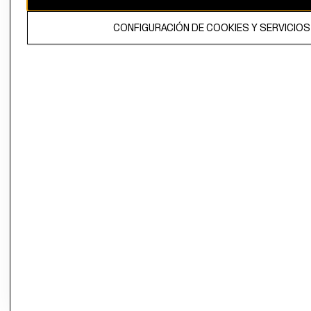
propiedad de H&M Hennes & Mauritz AB.
CONFIGURACIÓN DE COOKIES Y SERVICIOS