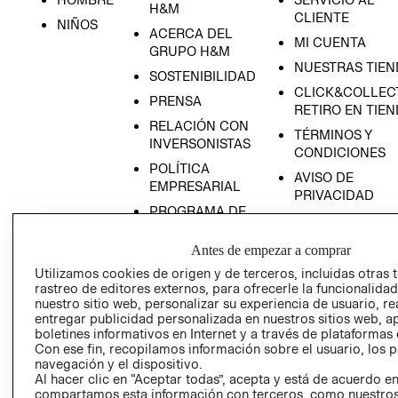
H&M
CLIENTE
NIÑOS
ACERCA DEL
MI CUENTA
GRUPO H&M
NUESTRAS TIEN
SOSTENIBILIDAD
CLICK&COLLECT
PRENSA
RETIRO EN TIE
RELACIÓN CON
TÉRMINOS Y
INVERSONISTAS
CONDICIONES
POLÍTICA
AVISO DE
EMPRESARIAL
PRIVACIDAD
PROGRAMA DE
GIFT CARD
TRANSPARENCIA
AVISO DE COOK
Y ÉTICA
Antes de empezar a comprar
(ESPAÑOL)
SUPERINTENDE
Utilizamos cookies de origen y de terceros, incluidas otras 
DE INDUSTRIA Y
rastreo de editores externos, para ofrecerle la funcionalid
PROGRAMA DE
nuestro sitio web, personalizar su experiencia de usuario, rea
COMERCIO - SI
TRANSPARENCIA
entregar publicidad personalizada en nuestros sitios web, a
Y ÉTICA (INGLÉS)
PETICIONES
boletines informativos en Internet y a través de plataformas 
QUEJAS Y
Con ese fin, recopilamos información sobre el usuario, los 
navegación y el dispositivo.
RECLAMOS
Al hacer clic en “Aceptar todas”, acepta y está de acuerdo e
compartamos esta información con terceros, como nuestros