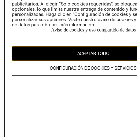
publicitarios. Al elegir “Solo cookies requeridas”, se bloque
opcionales, lo que limita nuestra entrega de contenido y fu
personalizadas. Haga clic en “Configuración de cookies y se
personalizar sus opciones. Visite nuestro aviso de cookies 
de datos para obtener más información.
Aviso de cookies y uso compartido de datos
Colombia ($)
CAMBIAR REGIÓN
ACEPTAR TODO
CONFIGURACIÓN DE COOKIES Y SERVICIOS
El contenido de esta página web está protegido por copyright y es
propiedad de H&M Hennes & Mauritz AB.