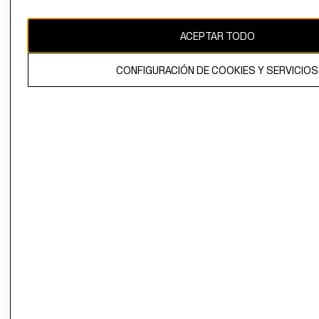
ACEPTAR TODO
El contenido de esta página web está protegido por copyright y es
propiedad de H&M Hennes & Mauritz AB.
CONFIGURACIÓN DE COOKIES Y SERVICIOS