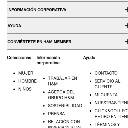
INFORMACIÓN CORPORATIVA
AYUDA
CONVIÉRTETE EN H&M MEMBER
Colecciones
Información
Ayuda
corporativa
MUJER
CONTACTO
TRABAJAR EN
HOMBRE
SERVICIO AL
H&M
CLIENTE
NIÑOS
ACERCA DEL
MI CUENTA
GRUPO H&M
NUESTRAS TIEN
SOSTENIBILIDAD
CLICK&COLLECT
PRENSA
RETIRO EN TIE
RELACIÓN CON
TÉRMINOS Y
INVERSONISTAS