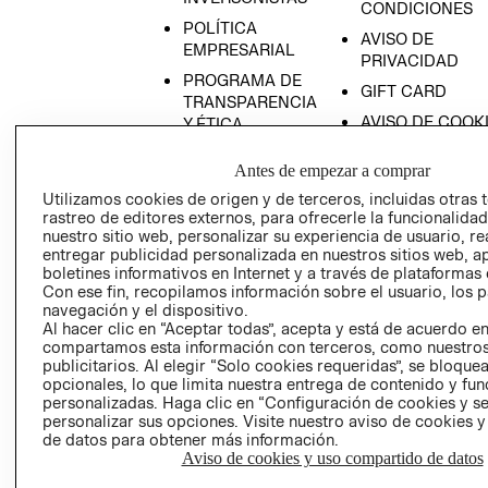
CONDICIONES
POLÍTICA
AVISO DE
EMPRESARIAL
PRIVACIDAD
PROGRAMA DE
GIFT CARD
TRANSPARENCIA
AVISO DE COOK
Y ÉTICA
(ESPAÑOL)
SUPERINTENDE
Antes de empezar a comprar
DE INDUSTRIA Y
PROGRAMA DE
COMERCIO - SI
TRANSPARENCIA
Utilizamos cookies de origen y de terceros, incluidas otras 
rastreo de editores externos, para ofrecerle la funcionalid
Y ÉTICA (INGLÉS)
PETICIONES
nuestro sitio web, personalizar su experiencia de usuario, rea
QUEJAS Y
entregar publicidad personalizada en nuestros sitios web, a
RECLAMOS
boletines informativos en Internet y a través de plataformas 
Con ese fin, recopilamos información sobre el usuario, los 
navegación y el dispositivo.
Al hacer clic en “Aceptar todas”, acepta y está de acuerdo e
compartamos esta información con terceros, como nuestros
publicitarios. Al elegir “Solo cookies requeridas”, se bloque
opcionales, lo que limita nuestra entrega de contenido y fu
personalizadas. Haga clic en “Configuración de cookies y se
Colombia ($)
personalizar sus opciones. Visite nuestro aviso de cookies 
de datos para obtener más información.
Aviso de cookies y uso compartido de datos
CAMBIAR REGIÓN