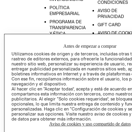
CONDICIONES
POLÍTICA
AVISO DE
EMPRESARIAL
PRIVACIDAD
PROGRAMA DE
GIFT CARD
TRANSPARENCIA
AVISO DE COOK
Y ÉTICA
(ESPAÑOL)
SUPERINTENDE
Antes de empezar a comprar
DE INDUSTRIA Y
PROGRAMA DE
COMERCIO - SI
TRANSPARENCIA
Utilizamos cookies de origen y de terceros, incluidas otras 
rastreo de editores externos, para ofrecerle la funcionalid
Y ÉTICA (INGLÉS)
PETICIONES
nuestro sitio web, personalizar su experiencia de usuario, rea
QUEJAS Y
entregar publicidad personalizada en nuestros sitios web, a
RECLAMOS
boletines informativos en Internet y a través de plataformas 
Con ese fin, recopilamos información sobre el usuario, los 
navegación y el dispositivo.
Al hacer clic en “Aceptar todas”, acepta y está de acuerdo e
compartamos esta información con terceros, como nuestros
publicitarios. Al elegir “Solo cookies requeridas”, se bloque
opcionales, lo que limita nuestra entrega de contenido y fu
personalizadas. Haga clic en “Configuración de cookies y se
Colombia ($)
personalizar sus opciones. Visite nuestro aviso de cookies 
de datos para obtener más información.
Aviso de cookies y uso compartido de datos
CAMBIAR REGIÓN