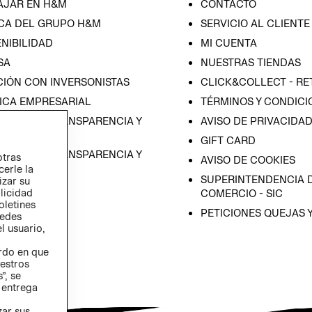
AJAR EN H&M
CONTACTO
CA DEL GRUPO H&M
SERVICIO AL CLIENTE
NIBILIDAD
MI CUENTA
SA
NUESTRAS TIENDAS
CIÓN CON INVERSONISTAS
CLICK&COLLECT - RE
ICA EMPRESARIAL
TÉRMINOS Y CONDICI
RAMA DE TRANSPARENCIA Y
AVISO DE PRIVACIDA
 (ESPAÑOL)
GIFT CARD
RAMA DE TRANSPARENCIA Y
otras
AVISO DE COOKIES
 (INGLÉS)
cerle la
SUPERINTENDENCIA D
izar su
blicidad
COMERCIO - SIC
oletines
PETICIONES QUEJAS 
redes
l usuario,
erdo en que
estros
”, se
 entrega
zar sus