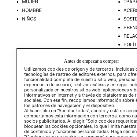
MUJER
TRAB
HOMBRE
ACER
NIÑOS
SOSTE
PREN
RELA
POLÍT
PROG
ÉTICA
Antes de empezar a comprar
PROG
Utilizamos cookies de origen y de terceros, incluidas 
ÉTICA
tecnologías de rastreo de editores externos, para ofre
funcionalidad completa de nuestro sitio web, personal
experiencia de usuario, realizar análisis y entregar pu
personalizada en nuestros sitios web, aplicaciones y b
informativos en Internet y a través de plataformas de 
sociales. Con ese fin, recopilamos información sobre e
los patrones de navegación y el dispositivo.
Al hacer clic en “Aceptar todas”, acepta y está de acu
compartamos esta información con terceros, como nu
socios publicitarios. Al elegir “Solo cookies requeridas
bloquean las cookies opcionales, lo que limita nuestra
de contenido y funciones personalizadas. Haga clic en
“Configuración de cookies y servicios” para personali