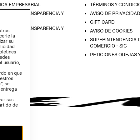
ICA EMPRESARIAL
TÉRMINOS Y CONDICI
RAMA DE TRANSPARENCIA Y
AVISO DE PRIVACIDA
 (ESPAÑOL)
GIFT CARD
RAMA DE TRANSPARENCIA Y
otras
AVISO DE COOKIES
 (INGLÉS)
cerle la
SUPERINTENDENCIA D
izar su
COMERCIO - SIC
blicidad
oletines
PETICIONES QUEJAS 
redes
l usuario,
erdo en que
estros
”, se
 entrega
zar sus
artido de