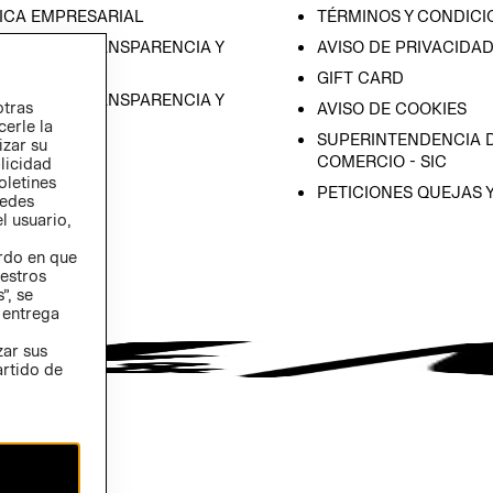
ICA EMPRESARIAL
TÉRMINOS Y CONDICI
RAMA DE TRANSPARENCIA Y
AVISO DE PRIVACIDA
 (ESPAÑOL)
GIFT CARD
RAMA DE TRANSPARENCIA Y
otras
AVISO DE COOKIES
 (INGLÉS)
cerle la
SUPERINTENDENCIA D
izar su
COMERCIO - SIC
blicidad
oletines
PETICIONES QUEJAS 
redes
l usuario,
erdo en que
estros
”, se
 entrega
zar sus
artido de