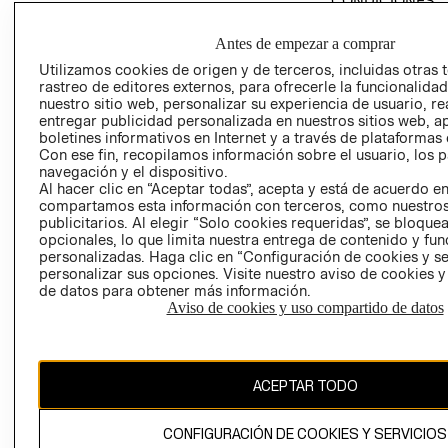
CONDICIONES
POLÍTICA
AVISO DE
EMPRESARIAL
Antes de empezar a comprar
PRIVACIDAD
PROGRAMA DE
Utilizamos cookies de origen y de terceros, incluidas otras 
GIFT CARD
TRANSPARENCIA
rastreo de editores externos, para ofrecerle la funcionalid
nuestro sitio web, personalizar su experiencia de usuario, rea
AVISO DE COOK
Y ÉTICA
entregar publicidad personalizada en nuestros sitios web, a
(ESPAÑOL)
SUPERINTENDE
boletines informativos en Internet y a través de plataformas 
DE INDUSTRIA Y
PROGRAMA DE
Con ese fin, recopilamos información sobre el usuario, los 
navegación y el dispositivo.
COMERCIO - SI
TRANSPARENCIA
Al hacer clic en “Aceptar todas”, acepta y está de acuerdo e
Y ÉTICA (INGLÉS)
PETICIONES
compartamos esta información con terceros, como nuestros
QUEJAS Y
publicitarios. Al elegir “Solo cookies requeridas”, se bloque
opcionales, lo que limita nuestra entrega de contenido y fu
RECLAMOS
personalizadas. Haga clic en “Configuración de cookies y se
personalizar sus opciones. Visite nuestro aviso de cookies 
de datos para obtener más información.
Aviso de cookies y uso compartido de datos
Colombia ($)
ACEPTAR TODO
CAMBIAR REGIÓN
CONFIGURACIÓN DE COOKIES Y SERVICIOS