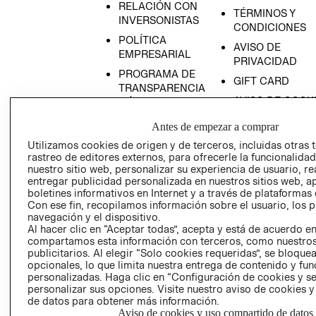
RELACIÓN CON
TÉRMINOS Y
INVERSONISTAS
CONDICIONES
POLÍTICA
AVISO DE
EMPRESARIAL
PRIVACIDAD
PROGRAMA DE
GIFT CARD
TRANSPARENCIA
AVISO DE COOK
Y ÉTICA
(ESPAÑOL)
SUPERINTENDE
Antes de empezar a comprar
DE INDUSTRIA Y
PROGRAMA DE
Utilizamos cookies de origen y de terceros, incluidas otras 
COMERCIO - SI
TRANSPARENCIA
rastreo de editores externos, para ofrecerle la funcionalid
Y ÉTICA (INGLÉS)
PETICIONES
nuestro sitio web, personalizar su experiencia de usuario, rea
entregar publicidad personalizada en nuestros sitios web, a
QUEJAS Y
boletines informativos en Internet y a través de plataformas 
RECLAMOS
Con ese fin, recopilamos información sobre el usuario, los 
navegación y el dispositivo.
Al hacer clic en “Aceptar todas”, acepta y está de acuerdo e
compartamos esta información con terceros, como nuestros
publicitarios. Al elegir “Solo cookies requeridas”, se bloque
opcionales, lo que limita nuestra entrega de contenido y fu
personalizadas. Haga clic en “Configuración de cookies y se
personalizar sus opciones. Visite nuestro aviso de cookies 
Colombia ($)
de datos para obtener más información.
Aviso de cookies y uso compartido de datos