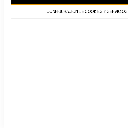
propiedad de H&M Hennes & Mauritz AB.
CONFIGURACIÓN DE COOKIES Y SERVICIOS