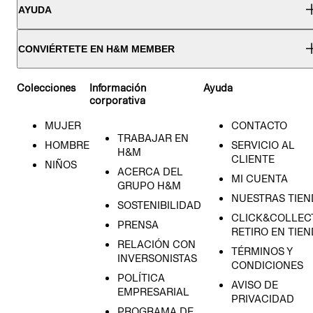
AYUDA
CONVIÉRTETE EN H&M MEMBER
Colecciones
Información
Ayuda
corporativa
MUJER
CONTACTO
TRABAJAR EN
HOMBRE
SERVICIO AL
H&M
CLIENTE
NIÑOS
ACERCA DEL
MI CUENTA
GRUPO H&M
NUESTRAS TIEN
SOSTENIBILIDAD
CLICK&COLLECT
PRENSA
RETIRO EN TIE
RELACIÓN CON
TÉRMINOS Y
INVERSONISTAS
CONDICIONES
POLÍTICA
AVISO DE
EMPRESARIAL
PRIVACIDAD
PROGRAMA DE