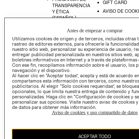
GIFT CARD
TRANSPARENCIA
AVISO DE COOK
Y ÉTICA
(ESPAÑOL)
SUPERINTENDE
DE INDUSTRIA Y
PROGRAMA DE
Antes de empezar a comprar
COMERCIO - SI
TRANSPARENCIA
Utilizamos cookies de origen y de terceros, incluidas otras 
Y ÉTICA (INGLÉS)
PETICIONES
rastreo de editores externos, para ofrecerle la funcionalid
QUEJAS Y
nuestro sitio web, personalizar su experiencia de usuario, rea
RECLAMOS
entregar publicidad personalizada en nuestros sitios web, a
boletines informativos en Internet y a través de plataformas 
Con ese fin, recopilamos información sobre el usuario, los 
navegación y el dispositivo.
Al hacer clic en “Aceptar todas”, acepta y está de acuerdo e
compartamos esta información con terceros, como nuestros
publicitarios. Al elegir “Solo cookies requeridas”, se bloque
opcionales, lo que limita nuestra entrega de contenido y fu
Colombia ($)
personalizadas. Haga clic en “Configuración de cookies y se
personalizar sus opciones. Visite nuestro aviso de cookies 
de datos para obtener más información.
CAMBIAR REGIÓN
Aviso de cookies y uso compartido de datos
El contenido de esta página web está protegido por copyright y es
ACEPTAR TODO