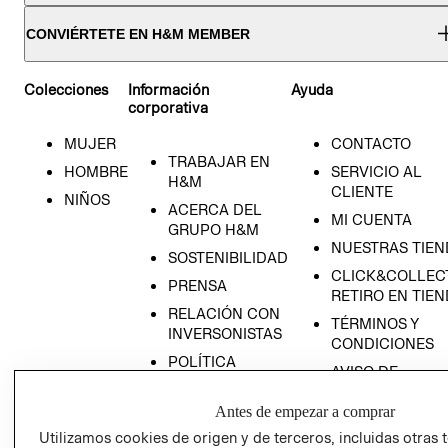
CONVIÉRTETE EN H&M MEMBER
Colecciones
Información
Ayuda
corporativa
MUJER
CONTACTO
TRABAJAR EN
HOMBRE
SERVICIO AL
H&M
RECIÉN NACIDO
CLIENTE
NIÑOS
ACERCA DEL
MI CUENTA
NOVEDADES
GRUPO H&M
NUESTRAS TIEN
SOSTENIBILIDAD
CLICK&COLLECT
PRENSA
RETIRO EN TIE
RELACIÓN CON
TÉRMINOS Y
INVERSONISTAS
CONDICIONES
POLÍTICA
AVISO DE
EMPRESARIAL
PRIVACIDAD
PROGRAMA DE
Antes de empezar a comprar
GIFT CARD
TRANSPARENCIA
Utilizamos cookies de origen y de terceros, incluidas otras 
AVISO DE COOK