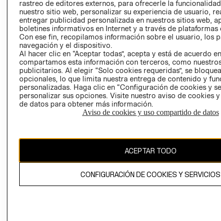
Y ÉTICA
rastreo de editores externos, para ofrecerle la funcionalid
(ESPAÑOL)
nuestro sitio web, personalizar su experiencia de usuario, rea
SUPERINTENDE
entregar publicidad personalizada en nuestros sitios web, a
DE INDUSTRIA Y
PROGRAMA DE
boletines informativos en Internet y a través de plataformas 
COMERCIO - SI
TRANSPARENCIA
Con ese fin, recopilamos información sobre el usuario, los 
Y ÉTICA (INGLÉS)
navegación y el dispositivo.
PETICIONES
Al hacer clic en “Aceptar todas”, acepta y está de acuerdo e
QUEJAS Y
compartamos esta información con terceros, como nuestros
RECLAMOS
publicitarios. Al elegir “Solo cookies requeridas”, se bloque
opcionales, lo que limita nuestra entrega de contenido y fu
personalizadas. Haga clic en “Configuración de cookies y se
personalizar sus opciones. Visite nuestro aviso de cookies 
de datos para obtener más información.
Aviso de cookies y uso compartido de datos
Colombia ($)
ACEPTAR TODO
CAMBIAR REGIÓN
CONFIGURACIÓN DE COOKIES Y SERVICIOS
El contenido de esta página web está protegido por copyright y es
propiedad de H&M Hennes & Mauritz AB.