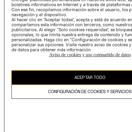
COMERCIO - SI
TRANSPARENCIA
boletines informativos en Internet y a través de plataformas 
Con ese fin, recopilamos información sobre el usuario, los 
Y ÉTICA (INGLÉS)
PETICIONES
navegación y el dispositivo.
QUEJAS Y
Al hacer clic en “Aceptar todas”, acepta y está de acuerdo e
RECLAMOS
compartamos esta información con terceros, como nuestros
publicitarios. Al elegir “Solo cookies requeridas”, se bloque
opcionales, lo que limita nuestra entrega de contenido y fu
personalizadas. Haga clic en “Configuración de cookies y se
personalizar sus opciones. Visite nuestro aviso de cookies 
de datos para obtener más información.
Aviso de cookies y uso compartido de datos
Colombia ($)
CAMBIAR REGIÓN
ACEPTAR TODO
CONFIGURACIÓN DE COOKIES Y SERVICIOS
El contenido de esta página web está protegido por copyright y es
propiedad de H&M Hennes & Mauritz AB.