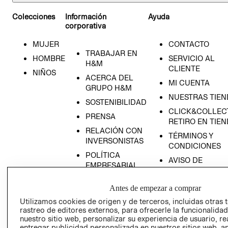
Colecciones
Información
Ayuda
corporativa
MUJER
CONTACTO
TRABAJAR EN
HOMBRE
SERVICIO AL
H&M
CLIENTE
NIÑOS
ACERCA DEL
MI CUENTA
GRUPO H&M
RECIÉN NACIDO
NUESTRAS TIEN
SOSTENIBILIDAD
CLICK&COLLECT
NOVEDADES
PRENSA
RETIRO EN TIE
RELACIÓN CON
TÉRMINOS Y
INVERSONISTAS
CONDICIONES
POLÍTICA
AVISO DE
EMPRESARIAL
PRIVACIDAD
PROGRAMA DE
GIFT CARD
Antes de empezar a comprar
TRANSPARENCIA
AVISO DE COOK
Y ÉTICA
Utilizamos cookies de origen y de terceros, incluidas otras 
rastreo de editores externos, para ofrecerle la funcionalid
(ESPAÑOL)
SUPERINTENDE
nuestro sitio web, personalizar su experiencia de usuario, rea
DE INDUSTRIA Y
PROGRAMA DE
entregar publicidad personalizada en nuestros sitios web, a