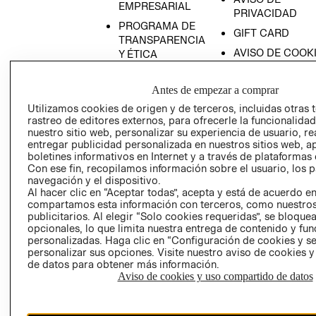
EMPRESARIAL
PRIVACIDAD
PROGRAMA DE
GIFT CARD
TRANSPARENCIA
AVISO DE COOK
Y ÉTICA
(ESPAÑOL)
SUPERINTENDE
DE INDUSTRIA Y
PROGRAMA DE
Antes de empezar a comprar
COMERCIO - SI
TRANSPARENCIA
Utilizamos cookies de origen y de terceros, incluidas otras 
Y ÉTICA (INGLÉS)
rastreo de editores externos, para ofrecerle la funcionalid
PETICIONES
RECIÉN NACIDO
nuestro sitio web, personalizar su experiencia de usuario, rea
QUEJAS Y
entregar publicidad personalizada en nuestros sitios web, a
RECLAMOS
NOVEDADES
boletines informativos en Internet y a través de plataformas 
Con ese fin, recopilamos información sobre el usuario, los 
navegación y el dispositivo.
Al hacer clic en “Aceptar todas”, acepta y está de acuerdo e
compartamos esta información con terceros, como nuestros
publicitarios. Al elegir “Solo cookies requeridas”, se bloque
opcionales, lo que limita nuestra entrega de contenido y fu
personalizadas. Haga clic en “Configuración de cookies y se
Colombia ($)
personalizar sus opciones. Visite nuestro aviso de cookies 
de datos para obtener más información.
CAMBIAR REGIÓN
Aviso de cookies y uso compartido de datos