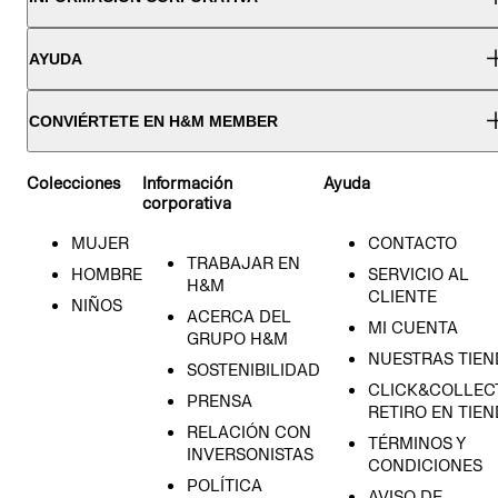
AYUDA
CONVIÉRTETE EN H&M MEMBER
Colecciones
Información
Ayuda
corporativa
MUJER
CONTACTO
TRABAJAR EN
HOMBRE
SERVICIO AL
H&M
CLIENTE
NIÑOS
ACERCA DEL
MI CUENTA
GRUPO H&M
NUESTRAS TIEN
SOSTENIBILIDAD
CLICK&COLLECT
PRENSA
RETIRO EN TIE
RELACIÓN CON
TÉRMINOS Y
INVERSONISTAS
CONDICIONES
POLÍTICA
AVISO DE