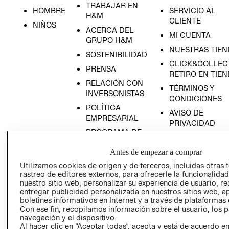
TRABAJAR EN
HOMBRE
SERVICIO AL
H&M
CLIENTE
NIÑOS
ACERCA DEL
MI CUENTA
GRUPO H&M
NUESTRAS TIEN
SOSTENIBILIDAD
CLICK&COLLECT
PRENSA
RETIRO EN TIE
RELACIÓN CON
TÉRMINOS Y
INVERSONISTAS
RECIÉN NACIDO
CONDICIONES
POLÍTICA
AVISO DE
NOVEDADES
EMPRESARIAL
PRIVACIDAD
PROGRAMA DE
GIFT CARD
TRANSPARENCIA
AVISO DE COOK
Antes de empezar a comprar
Y ÉTICA
(ESPAÑOL)
Utilizamos cookies de origen y de terceros, incluidas otras 
SUPERINTENDE
rastreo de editores externos, para ofrecerle la funcionalid
DE INDUSTRIA Y
PROGRAMA DE
nuestro sitio web, personalizar su experiencia de usuario, rea
COMERCIO - SI
TRANSPARENCIA
entregar publicidad personalizada en nuestros sitios web, a
Y ÉTICA (INGLÉS)
boletines informativos en Internet y a través de plataformas 
PETICIONES
Con ese fin, recopilamos información sobre el usuario, los 
QUEJAS Y
navegación y el dispositivo.
RECLAMOS
Al hacer clic en “Aceptar todas”, acepta y está de acuerdo e