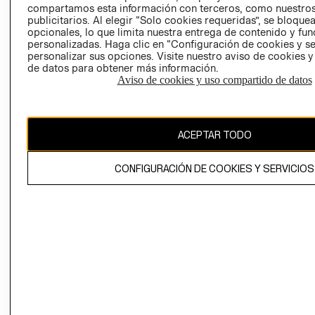
compartamos esta información con terceros, como nuestros
publicitarios. Al elegir “Solo cookies requeridas”, se bloque
opcionales, lo que limita nuestra entrega de contenido y fu
personalizadas. Haga clic en “Configuración de cookies y se
personalizar sus opciones. Visite nuestro aviso de cookies 
de datos para obtener más información.
Aviso de cookies y uso compartido de datos
Colombia ($)
CAMBIAR REGIÓN
ACEPTAR TODO
CONFIGURACIÓN DE COOKIES Y SERVICIOS
El contenido de esta página web está protegido por copyright y es
propiedad de H&M Hennes & Mauritz AB.