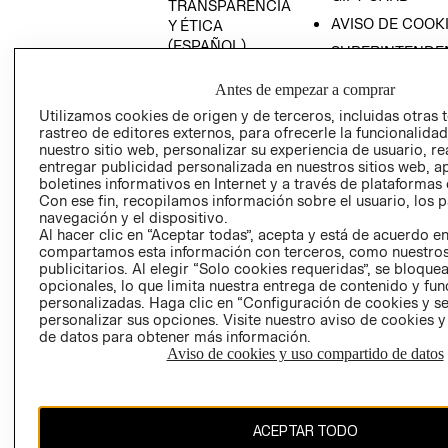
TRANSPARENCIA
AVISO DE COOK
Y ÉTICA
(ESPAÑOL)
SUPERINTENDE
DE INDUSTRIA Y
PROGRAMA DE
Antes de empezar a comprar
COMERCIO - SI
TRANSPARENCIA
Y ÉTICA (INGLÉS)
Utilizamos cookies de origen y de terceros, incluidas otras 
PETICIONES
rastreo de editores externos, para ofrecerle la funcionalid
QUEJAS Y
nuestro sitio web, personalizar su experiencia de usuario, rea
RECLAMOS
entregar publicidad personalizada en nuestros sitios web, a
boletines informativos en Internet y a través de plataformas 
RECIÉN NACIDO
Con ese fin, recopilamos información sobre el usuario, los 
navegación y el dispositivo.
NOVEDADES
Al hacer clic en “Aceptar todas”, acepta y está de acuerdo e
compartamos esta información con terceros, como nuestros
publicitarios. Al elegir “Solo cookies requeridas”, se bloque
opcionales, lo que limita nuestra entrega de contenido y fu
Colombia ($)
personalizadas. Haga clic en “Configuración de cookies y se
personalizar sus opciones. Visite nuestro aviso de cookies 
CAMBIAR REGIÓN
de datos para obtener más información.
Aviso de cookies y uso compartido de datos
El contenido de esta página web está protegido por copyright y es
ACEPTAR TODO
propiedad de H&M Hennes & Mauritz AB.