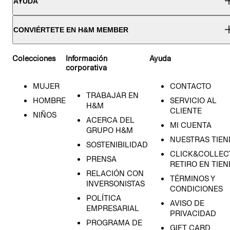
AYUDA
CONVIÉRTETE EN H&M MEMBER
Colecciones
Información
Ayuda
corporativa
MUJER
CONTACTO
TRABAJAR EN
HOMBRE
SERVICIO AL
H&M
CLIENTE
NIÑOS
ACERCA DEL
MI CUENTA
GRUPO H&M
NUESTRAS TIEN
SOSTENIBILIDAD
CLICK&COLLECT
PRENSA
RETIRO EN TIE
RELACIÓN CON
TÉRMINOS Y
INVERSONISTAS
CONDICIONES
POLÍTICA
AVISO DE
EMPRESARIAL
PRIVACIDAD
PROGRAMA DE
GIFT CARD