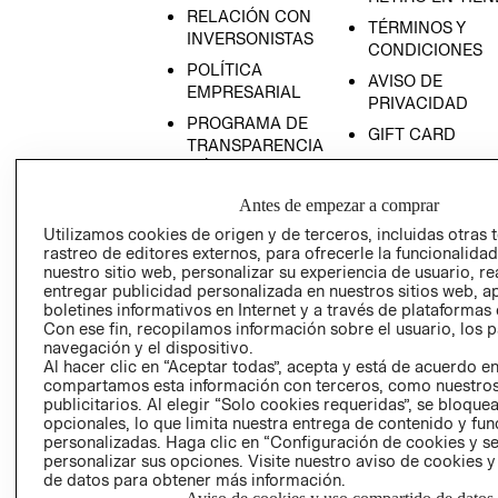
ES
RELACIÓN CON
TÉRMINOS Y
INVERSONISTAS
CONDICIONES
POLÍTICA
AVISO DE
EMPRESARIAL
PRIVACIDAD
PROGRAMA DE
GIFT CARD
TRANSPARENCIA
AVISO DE COOK
Y ÉTICA
(ESPAÑOL)
SUPERINTENDE
Antes de empezar a comprar
DE INDUSTRIA Y
PROGRAMA DE
Utilizamos cookies de origen y de terceros, incluidas otras 
COMERCIO - SI
TRANSPARENCIA
rastreo de editores externos, para ofrecerle la funcionalid
Y ÉTICA (INGLÉS)
nuestro sitio web, personalizar su experiencia de usuario, rea
PETICIONES
entregar publicidad personalizada en nuestros sitios web, a
QUEJAS Y
boletines informativos en Internet y a través de plataformas 
RECLAMOS
Con ese fin, recopilamos información sobre el usuario, los 
navegación y el dispositivo.
Al hacer clic en “Aceptar todas”, acepta y está de acuerdo e
compartamos esta información con terceros, como nuestros
publicitarios. Al elegir “Solo cookies requeridas”, se bloque
opcionales, lo que limita nuestra entrega de contenido y fu
personalizadas. Haga clic en “Configuración de cookies y se
personalizar sus opciones. Visite nuestro aviso de cookies 
Colombia ($)
de datos para obtener más información.