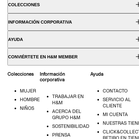
COLECCIONES
INFORMACIÓN CORPORATIVA
AYUDA
CONVIÉRTETE EN H&M MEMBER
Colecciones
Información
Ayuda
corporativa
MUJER
CONTACTO
TRABAJAR EN
HOMBRE
SERVICIO AL
H&M
CLIENTE
NIÑOS
ACERCA DEL
MI CUENTA
GRUPO H&M
NUESTRAS TIEN
SOSTENIBILIDAD
14A
CLICK&COLLECT
PRENSA
RETIRO EN TIE