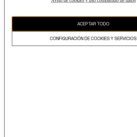
Aviso de cookies y uso compartido de datos
CAMBIAR REGIÓN
ACEPTAR TODO
El contenido de esta página web está protegido por copyright y es
propiedad de H&M Hennes & Mauritz AB.
CONFIGURACIÓN DE COOKIES Y SERVICIOS