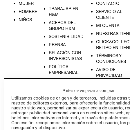
MUJER
CONTACTO
EDADES
TRABAJAR EN
HOMBRE
SERVICIO AL
H&M
CLIENTE
NIÑOS
ACERCA DEL
MI CUENTA
GRUPO H&M
NUESTRAS TIEN
SOSTENIBILIDAD
CLICK&COLLECT
PRENSA
RETIRO EN TIE
RELACIÓN CON
TÉRMINOS Y
INVERSONISTAS
CONDICIONES
POLÍTICA
AVISO DE
EMPRESARIAL
PRIVACIDAD
PROGRAMA DE
GIFT CARD
TRANSPARENCIA
Antes de empezar a comprar
AVISO DE COOK
Y ÉTICA
Utilizamos cookies de origen y de terceros, incluidas otras 
(ESPAÑOL)
SUPERINTENDE
rastreo de editores externos, para ofrecerle la funcionalid
DE INDUSTRIA Y
PROGRAMA DE
nuestro sitio web, personalizar su experiencia de usuario, rea
COMERCIO - SI
TRANSPARENCIA
entregar publicidad personalizada en nuestros sitios web, a
boletines informativos en Internet y a través de plataformas 
Y ÉTICA (INGLÉS)
PETICIONES
Con ese fin, recopilamos información sobre el usuario, los 
QUEJAS Y
navegación y el dispositivo.