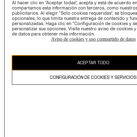
RECLAMOS
Al hacer clic en “Aceptar todas”, acepta y está de acuerdo e
compartamos esta información con terceros, como nuestros
publicitarios. Al elegir “Solo cookies requeridas”, se bloque
opcionales, lo que limita nuestra entrega de contenido y fu
personalizadas. Haga clic en “Configuración de cookies y se
personalizar sus opciones. Visite nuestro aviso de cookies 
de datos para obtener más información.
Aviso de cookies y uso compartido de datos
Colombia ($)
CAMBIAR REGIÓN
ACEPTAR TODO
CONFIGURACIÓN DE COOKIES Y SERVICIOS
El contenido de esta página web está protegido por copyright y es
propiedad de H&M Hennes & Mauritz AB.