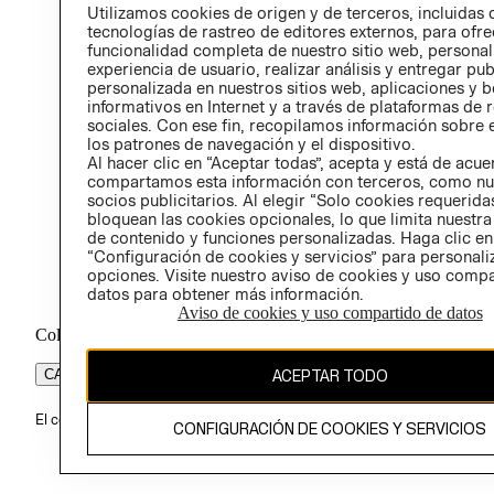
PROG
Utilizamos cookies de origen y de terceros, incluidas 
ÉTICA
tecnologías de rastreo de editores externos, para ofre
funcionalidad completa de nuestro sitio web, personal
experiencia de usuario, realizar análisis y entregar pu
personalizada en nuestros sitios web, aplicaciones y b
informativos en Internet y a través de plataformas de 
sociales. Con ese fin, recopilamos información sobre e
los patrones de navegación y el dispositivo.
Al hacer clic en “Aceptar todas”, acepta y está de acu
compartamos esta información con terceros, como nu
socios publicitarios. Al elegir “Solo cookies requeridas
bloquean las cookies opcionales, lo que limita nuestra
de contenido y funciones personalizadas. Haga clic en
“Configuración de cookies y servicios” para personali
opciones. Visite nuestro aviso de cookies y uso comp
datos para obtener más información.
Aviso de cookies y uso compartido de datos
Colombia ($)
CAMBIAR REGIÓN
ACEPTAR TODO
El contenido de esta página web está protegido por copyright y es pr
CONFIGURACIÓN DE COOKIES Y SERVICIOS