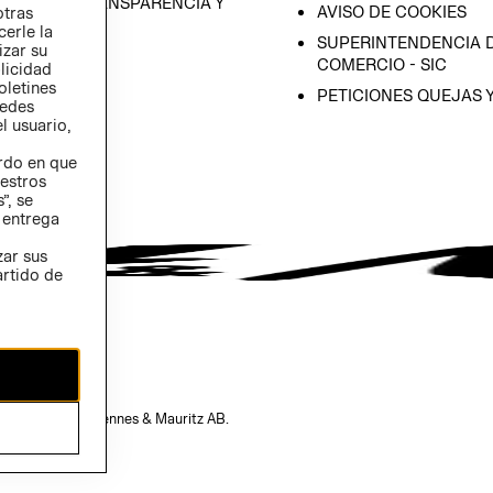
RAMA DE TRANSPARENCIA Y
AVISO DE COOKIES
otras
 (INGLÉS)
cerle la
SUPERINTENDENCIA D
izar su
COMERCIO - SIC
blicidad
oletines
PETICIONES QUEJAS 
redes
l usuario,
erdo en que
estros
”, se
 entrega
zar sus
artido de
opiedad de H&M Hennes & Mauritz AB.