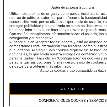
COMERCIO - SI
TRANSPARENCIA
Antes de empezar a comprar
Y ÉTICA (INGLÉS)
PETICIONES
Utilizamos cookies de origen y de terceros, incluidas otras 
QUEJAS Y
rastreo de editores externos, para ofrecerle la funcionalid
RECLAMOS
nuestro sitio web, personalizar su experiencia de usuario, rea
entregar publicidad personalizada en nuestros sitios web, a
boletines informativos en Internet y a través de plataformas 
Con ese fin, recopilamos información sobre el usuario, los 
navegación y el dispositivo.
Al hacer clic en “Aceptar todas”, acepta y está de acuerdo e
RECIÉN NACIDO
compartamos esta información con terceros, como nuestros
publicitarios. Al elegir “Solo cookies requeridas”, se bloque
NOVEDADES
Colombia ($)
opcionales, lo que limita nuestra entrega de contenido y fu
personalizadas. Haga clic en “Configuración de cookies y se
CAMBIAR REGIÓN
personalizar sus opciones. Visite nuestro aviso de cookies 
de datos para obtener más información.
Aviso de cookies y uso compartido de datos
El contenido de esta página web está protegido por copyright y es
propiedad de H&M Hennes & Mauritz AB.
ACEPTAR TODO
CONFIGURACIÓN DE COOKIES Y SERVICIOS