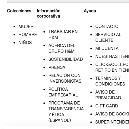
Colecciones
Información
Ayuda
corporativa
MUJER
CONTACTO
TRABAJAR EN
HOMBRE
SERVICIO AL
H&M
CLIENTE
NIÑOS
ACERCA DEL
MI CUENTA
GRUPO H&M
NUESTRAS TIEN
SOSTENIBILIDAD
CLICK&COLLECT
PRENSA
RETIRO EN TIE
RELACIÓN CON
TÉRMINOS Y
INVERSONISTAS
CONDICIONES
POLÍTICA
AVISO DE
EMPRESARIAL
PRIVACIDAD
PROGRAMA DE
GIFT CARD
TRANSPARENCIA
AVISO DE COOK
Y ÉTICA
(ESPAÑOL)
SUPERINTENDE
DE INDUSTRIA Y
PROGRAMA DE