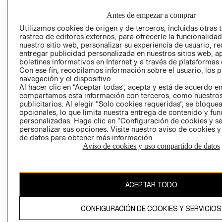
COMERCIO - SI
TRANSPARENCIA
Antes de empezar a comprar
Y ÉTICA (INGLÉS)
PETICIONES
Utilizamos cookies de origen y de terceros, incluidas otras 
QUEJAS Y
rastreo de editores externos, para ofrecerle la funcionalid
RECLAMOS
nuestro sitio web, personalizar su experiencia de usuario, rea
entregar publicidad personalizada en nuestros sitios web, a
boletines informativos en Internet y a través de plataformas 
Con ese fin, recopilamos información sobre el usuario, los 
navegación y el dispositivo.
Al hacer clic en “Aceptar todas”, acepta y está de acuerdo e
RECIÉN NACIDO
compartamos esta información con terceros, como nuestros
publicitarios. Al elegir “Solo cookies requeridas”, se bloque
NOVEDADES
Colombia ($)
opcionales, lo que limita nuestra entrega de contenido y fu
personalizadas. Haga clic en “Configuración de cookies y se
CAMBIAR REGIÓN
personalizar sus opciones. Visite nuestro aviso de cookies 
de datos para obtener más información.
Aviso de cookies y uso compartido de datos
El contenido de esta página web está protegido por copyright y es
propiedad de H&M Hennes & Mauritz AB.
ACEPTAR TODO
CONFIGURACIÓN DE COOKIES Y SERVICIOS