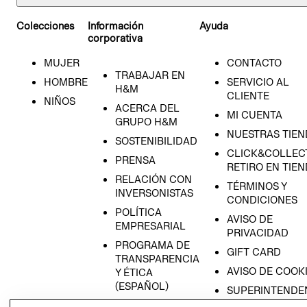
Colecciones
Información
Ayuda
corporativa
MUJER
CONTACTO
TRABAJAR EN
HOMBRE
SERVICIO AL
H&M
CLIENTE
NIÑOS
ACERCA DEL
MI CUENTA
GRUPO H&M
NUESTRAS TIEN
SOSTENIBILIDAD
CLICK&COLLECT
PRENSA
RETIRO EN TIE
RELACIÓN CON
TÉRMINOS Y
INVERSONISTAS
CONDICIONES
POLÍTICA
AVISO DE
EMPRESARIAL
PRIVACIDAD
PROGRAMA DE
GIFT CARD
TRANSPARENCIA
AVISO DE COOK
Y ÉTICA
(ESPAÑOL)
SUPERINTENDE
DE INDUSTRIA Y
PROGRAMA DE