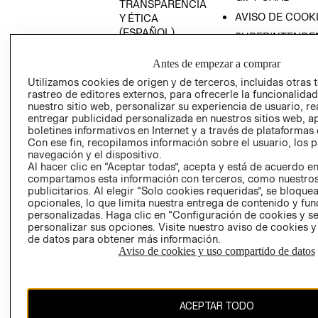
TRANSPARENCIA
AVISO DE COOK
Y ÉTICA
(ESPAÑOL)
SUPERINTENDE
DE INDUSTRIA Y
PROGRAMA DE
Antes de empezar a comprar
COMERCIO - SI
TRANSPARENCIA
Y ÉTICA (INGLÉS)
Utilizamos cookies de origen y de terceros, incluidas otras 
PETICIONES
rastreo de editores externos, para ofrecerle la funcionalid
QUEJAS Y
nuestro sitio web, personalizar su experiencia de usuario, rea
RECLAMOS
entregar publicidad personalizada en nuestros sitios web, a
boletines informativos en Internet y a través de plataformas 
RECIÉN NACIDO
Con ese fin, recopilamos información sobre el usuario, los 
navegación y el dispositivo.
NOVEDADES
Al hacer clic en “Aceptar todas”, acepta y está de acuerdo e
compartamos esta información con terceros, como nuestros
publicitarios. Al elegir “Solo cookies requeridas”, se bloque
opcionales, lo que limita nuestra entrega de contenido y fu
Colombia ($)
personalizadas. Haga clic en “Configuración de cookies y se
personalizar sus opciones. Visite nuestro aviso de cookies 
CAMBIAR REGIÓN
de datos para obtener más información.
Aviso de cookies y uso compartido de datos
El contenido de esta página web está protegido por copyright y es
ACEPTAR TODO
propiedad de H&M Hennes & Mauritz AB.