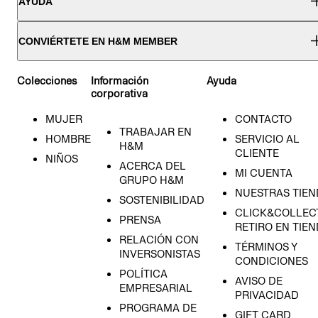
AYUDA
CONVIÉRTETE EN H&M MEMBER
Colecciones
Información
Ayuda
corporativa
MUJER
CONTACTO
TRABAJAR EN
HOMBRE
SERVICIO AL
H&M
CLIENTE
NIÑOS
ACERCA DEL
MI CUENTA
GRUPO H&M
NUESTRAS TIEN
SOSTENIBILIDAD
CLICK&COLLECT
PRENSA
RETIRO EN TIE
RELACIÓN CON
TÉRMINOS Y
INVERSONISTAS
CONDICIONES
POLÍTICA
AVISO DE
EMPRESARIAL
PRIVACIDAD
PROGRAMA DE
GIFT CARD