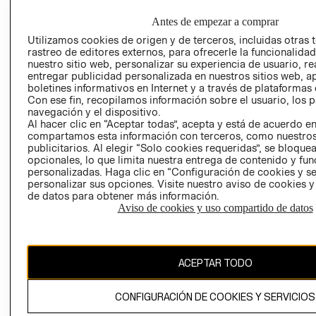
COMERCIO - SI
TRANSPARENCIA
Antes de empezar a comprar
Y ÉTICA (INGLÉS)
PETICIONES
Utilizamos cookies de origen y de terceros, incluidas otras 
QUEJAS Y
rastreo de editores externos, para ofrecerle la funcionalid
RECLAMOS
nuestro sitio web, personalizar su experiencia de usuario, rea
entregar publicidad personalizada en nuestros sitios web, a
boletines informativos en Internet y a través de plataformas 
Con ese fin, recopilamos información sobre el usuario, los 
navegación y el dispositivo.
Al hacer clic en “Aceptar todas”, acepta y está de acuerdo e
RECIÉN NACIDO
compartamos esta información con terceros, como nuestros
publicitarios. Al elegir “Solo cookies requeridas”, se bloque
NOVEDADES
Colombia ($)
opcionales, lo que limita nuestra entrega de contenido y fu
personalizadas. Haga clic en “Configuración de cookies y se
CAMBIAR REGIÓN
personalizar sus opciones. Visite nuestro aviso de cookies 
de datos para obtener más información.
Aviso de cookies y uso compartido de datos
El contenido de esta página web está protegido por copyright y es
propiedad de H&M Hennes & Mauritz AB.
ACEPTAR TODO
CONFIGURACIÓN DE COOKIES Y SERVICIOS