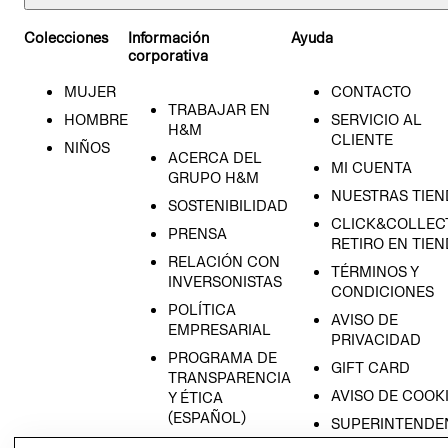
Colecciones
Información
Ayuda
corporativa
MUJER
CONTACTO
TRABAJAR EN
HOMBRE
SERVICIO AL
H&M
CLIENTE
NIÑOS
ACERCA DEL
MI CUENTA
GRUPO H&M
NUESTRAS TIEN
SOSTENIBILIDAD
CLICK&COLLECT
PRENSA
RETIRO EN TIE
RELACIÓN CON
TÉRMINOS Y
INVERSONISTAS
CONDICIONES
POLÍTICA
AVISO DE
EMPRESARIAL
PRIVACIDAD
PROGRAMA DE
GIFT CARD
TRANSPARENCIA
AVISO DE COOK
Y ÉTICA
(ESPAÑOL)
SUPERINTENDE
DE INDUSTRIA Y
PROGRAMA DE