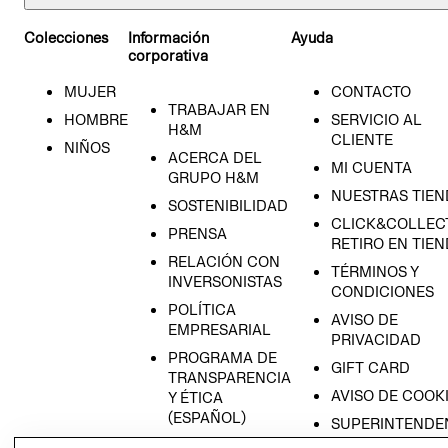
Colecciones
Información
Ayuda
corporativa
MUJER
CONTACTO
TRABAJAR EN
HOMBRE
SERVICIO AL
H&M
CLIENTE
NIÑOS
ACERCA DEL
MI CUENTA
GRUPO H&M
NUESTRAS TIEN
SOSTENIBILIDAD
CLICK&COLLECT
PRENSA
RETIRO EN TIE
RELACIÓN CON
TÉRMINOS Y
INVERSONISTAS
CONDICIONES
POLÍTICA
AVISO DE
EMPRESARIAL
PRIVACIDAD
PROGRAMA DE
GIFT CARD
TRANSPARENCIA
AVISO DE COOK
Y ÉTICA
(ESPAÑOL)
SUPERINTENDE
OS 9–14A
DE INDUSTRIA Y
PROGRAMA DE