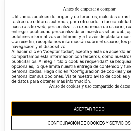
EDADES
COMERCIO - SI
TRANSPARENCIA
Antes de empezar a comprar
Y ÉTICA (INGLÉS)
PETICIONES
Utilizamos cookies de origen y de terceros, incluidas otras 
QUEJAS Y
rastreo de editores externos, para ofrecerle la funcionalid
RECLAMOS
nuestro sitio web, personalizar su experiencia de usuario, rea
entregar publicidad personalizada en nuestros sitios web, a
boletines informativos en Internet y a través de plataformas 
Con ese fin, recopilamos información sobre el usuario, los 
navegación y el dispositivo.
Al hacer clic en “Aceptar todas”, acepta y está de acuerdo e
compartamos esta información con terceros, como nuestros
publicitarios. Al elegir “Solo cookies requeridas”, se bloque
Colombia ($)
opcionales, lo que limita nuestra entrega de contenido y fu
personalizadas. Haga clic en “Configuración de cookies y se
CAMBIAR REGIÓN
personalizar sus opciones. Visite nuestro aviso de cookies 
de datos para obtener más información.
Aviso de cookies y uso compartido de datos
El contenido de esta página web está protegido por copyright y es
propiedad de H&M Hennes & Mauritz AB.
ACEPTAR TODO
CONFIGURACIÓN DE COOKIES Y SERVICIOS