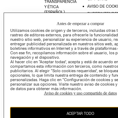
TRANSPARENCIA
AVISO DE COOK
Y ÉTICA
(ESPAÑOL)
SUPERINTENDE
DE INDUSTRIA Y
PROGRAMA DE
Antes de empezar a comprar
COMERCIO - SI
TRANSPARENCIA
Y ÉTICA (INGLÉS)
Utilizamos cookies de origen y de terceros, incluidas otras 
PETICIONES
rastreo de editores externos, para ofrecerle la funcionalid
QUEJAS Y
nuestro sitio web, personalizar su experiencia de usuario, rea
RECLAMOS
entregar publicidad personalizada en nuestros sitios web, a
boletines informativos en Internet y a través de plataformas 
RECIÉN NACIDO
Con ese fin, recopilamos información sobre el usuario, los 
navegación y el dispositivo.
NOVEDADES
Al hacer clic en “Aceptar todas”, acepta y está de acuerdo e
compartamos esta información con terceros, como nuestros
publicitarios. Al elegir “Solo cookies requeridas”, se bloque
opcionales, lo que limita nuestra entrega de contenido y fu
Colombia ($)
personalizadas. Haga clic en “Configuración de cookies y se
personalizar sus opciones. Visite nuestro aviso de cookies 
CAMBIAR REGIÓN
de datos para obtener más información.
Aviso de cookies y uso compartido de datos
El contenido de esta página web está protegido por copyright y es
ACEPTAR TODO
propiedad de H&M Hennes & Mauritz AB.