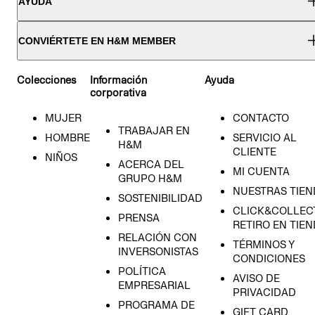
AYUDA
CONVIÉRTETE EN H&M MEMBER
Colecciones
Información
Ayuda
corporativa
MUJER
CONTACTO
TRABAJAR EN
HOMBRE
SERVICIO AL
H&M
CLIENTE
NIÑOS
ACERCA DEL
MI CUENTA
GRUPO H&M
NUESTRAS TIEN
SOSTENIBILIDAD
CLICK&COLLECT
PRENSA
RETIRO EN TIE
RELACIÓN CON
TÉRMINOS Y
INVERSONISTAS
CONDICIONES
POLÍTICA
AVISO DE
EMPRESARIAL
PRIVACIDAD
PROGRAMA DE
GIFT CARD