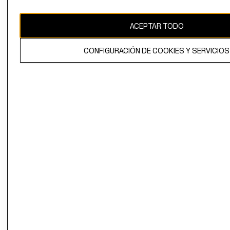
ACEPTAR TODO
El contenido de esta página web está protegido por copyright y es
propiedad de H&M Hennes & Mauritz AB.
CONFIGURACIÓN DE COOKIES Y SERVICIOS