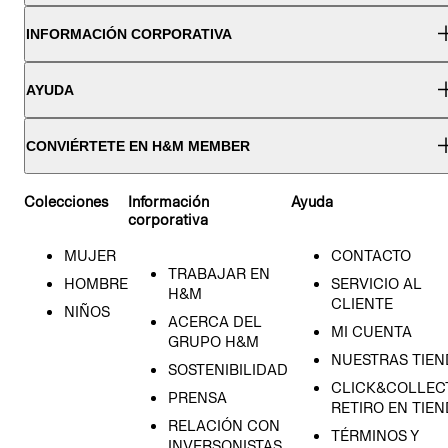
INFORMACIÓN CORPORATIVA
AYUDA
CONVIÉRTETE EN H&M MEMBER
Colecciones
Información
Ayuda
corporativa
MUJER
CONTACTO
TRABAJAR EN
HOMBRE
SERVICIO AL
H&M
CLIENTE
NIÑOS
ACERCA DEL
MI CUENTA
GRUPO H&M
NUESTRAS TIEN
SOSTENIBILIDAD
CLICK&COLLECT
PRENSA
RETIRO EN TIE
RELACIÓN CON
TÉRMINOS Y
INVERSONISTAS