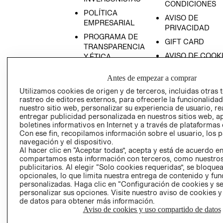
CONDICIONES
POLÍTICA
AVISO DE
EMPRESARIAL
PRIVACIDAD
PROGRAMA DE
GIFT CARD
TRANSPARENCIA
AVISO DE COOK
Y ÉTICA
(ESPAÑOL)
SUPERINTENDE
Antes de empezar a comprar
DE INDUSTRIA Y
PROGRAMA DE
COMERCIO - SI
TRANSPARENCIA
Utilizamos cookies de origen y de terceros, incluidas otras 
rastreo de editores externos, para ofrecerle la funcionalid
Y ÉTICA (INGLÉS)
PETICIONES
nuestro sitio web, personalizar su experiencia de usuario, rea
QUEJAS Y
entregar publicidad personalizada en nuestros sitios web, a
RECLAMOS
boletines informativos en Internet y a través de plataformas 
Con ese fin, recopilamos información sobre el usuario, los 
navegación y el dispositivo.
Al hacer clic en “Aceptar todas”, acepta y está de acuerdo e
compartamos esta información con terceros, como nuestros
publicitarios. Al elegir “Solo cookies requeridas”, se bloque
opcionales, lo que limita nuestra entrega de contenido y fu
personalizadas. Haga clic en “Configuración de cookies y se
Colombia ($)
personalizar sus opciones. Visite nuestro aviso de cookies 
de datos para obtener más información.
Aviso de cookies y uso compartido de datos
CAMBIAR REGIÓN