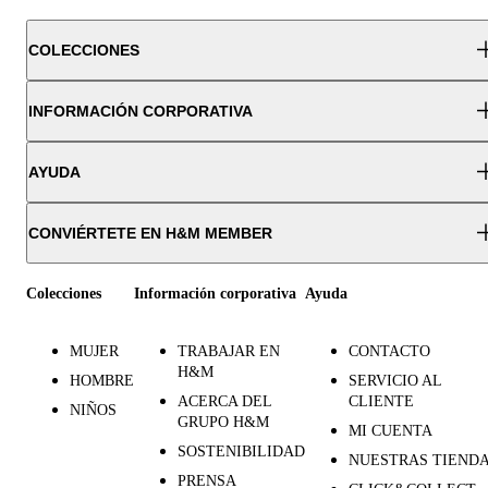
COLECCIONES
INFORMACIÓN CORPORATIVA
AYUDA
CONVIÉRTETE EN H&M MEMBER
Colecciones
Información corporativa
Ayuda
MUJER
TRABAJAR EN
CONTACTO
H&M
HOMBRE
SERVICIO AL
ACERCA DEL
CLIENTE
NIÑOS
GRUPO H&M
MI CUENTA
SOSTENIBILIDAD
NUESTRAS TIEND
PRENSA