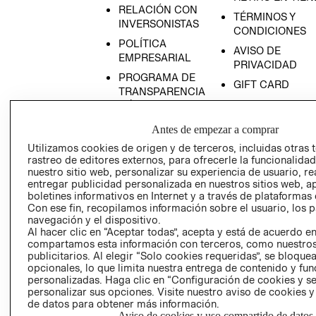
RELACIÓN CON
TÉRMINOS Y
INVERSONISTAS
CONDICIONES
POLÍTICA
AVISO DE
EMPRESARIAL
PRIVACIDAD
PROGRAMA DE
GIFT CARD
TRANSPARENCIA
AVISO DE COOK
Y ÉTICA
(ESPAÑOL)
SUPERINTENDE
Antes de empezar a comprar
DE INDUSTRIA Y
PROGRAMA DE
Utilizamos cookies de origen y de terceros, incluidas otras 
COMERCIO - SI
TRANSPARENCIA
rastreo de editores externos, para ofrecerle la funcionalid
Y ÉTICA (INGLÉS)
PETICIONES
nuestro sitio web, personalizar su experiencia de usuario, rea
entregar publicidad personalizada en nuestros sitios web, a
QUEJAS Y
boletines informativos en Internet y a través de plataformas 
RECLAMOS
Con ese fin, recopilamos información sobre el usuario, los 
navegación y el dispositivo.
Al hacer clic en “Aceptar todas”, acepta y está de acuerdo e
compartamos esta información con terceros, como nuestros
publicitarios. Al elegir “Solo cookies requeridas”, se bloque
opcionales, lo que limita nuestra entrega de contenido y fu
personalizadas. Haga clic en “Configuración de cookies y se
personalizar sus opciones. Visite nuestro aviso de cookies 
Colombia ($)
de datos para obtener más información.
Aviso de cookies y uso compartido de datos