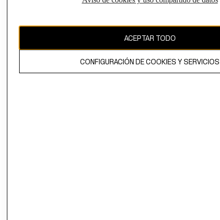
CAMBIAR REGIÓN
ACEPTAR TODO
El contenido de esta página web está protegido por copyright y es
propiedad de H&M Hennes & Mauritz AB.
CONFIGURACIÓN DE COOKIES Y SERVICIOS