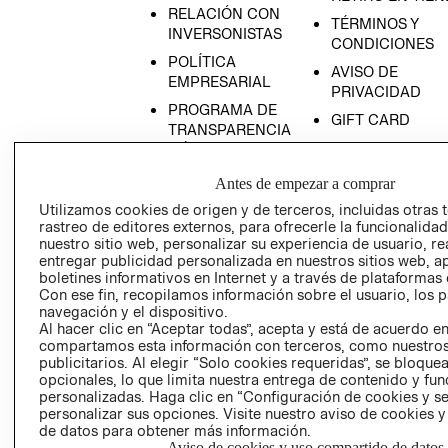
RELACIÓN CON
TÉRMINOS Y
INVERSONISTAS
CONDICIONES
POLÍTICA
AVISO DE
EMPRESARIAL
PRIVACIDAD
PROGRAMA DE
GIFT CARD
TRANSPARENCIA
AVISO DE COOK
Y ÉTICA
(ESPAÑOL)
SUPERINTENDE
Antes de empezar a comprar
DE INDUSTRIA Y
PROGRAMA DE
Utilizamos cookies de origen y de terceros, incluidas otras 
COMERCIO - SI
TRANSPARENCIA
rastreo de editores externos, para ofrecerle la funcionalid
Y ÉTICA (INGLÉS)
PETICIONES
nuestro sitio web, personalizar su experiencia de usuario, rea
entregar publicidad personalizada en nuestros sitios web, a
QUEJAS Y
boletines informativos en Internet y a través de plataformas 
RECLAMOS
Con ese fin, recopilamos información sobre el usuario, los 
navegación y el dispositivo.
Al hacer clic en “Aceptar todas”, acepta y está de acuerdo e
compartamos esta información con terceros, como nuestros
publicitarios. Al elegir “Solo cookies requeridas”, se bloque
opcionales, lo que limita nuestra entrega de contenido y fu
personalizadas. Haga clic en “Configuración de cookies y se
personalizar sus opciones. Visite nuestro aviso de cookies 
Colombia ($)
de datos para obtener más información.
Aviso de cookies y uso compartido de datos