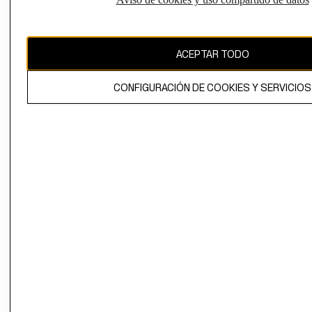
CAMBIAR REGIÓN
ACEPTAR TODO
El contenido de esta página web está protegido por copyright y es
propiedad de H&M Hennes & Mauritz AB.
CONFIGURACIÓN DE COOKIES Y SERVICIOS