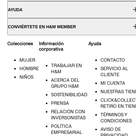
AYUDA
CONVIÉRTETE EN H&M MEMBER
Colecciones
Información
Ayuda
corporativa
MUJER
CONTACTO
TRABAJAR EN
HOMBRE
SERVICIO AL
H&M
CLIENTE
NIÑOS
ACERCA DEL
MI CUENTA
GRUPO H&M
NUESTRAS TIEN
SOSTENIBILIDAD
CLICK&COLLECT
PRENSA
RETIRO EN TIE
RELACIÓN CON
TÉRMINOS Y
INVERSONISTAS
CONDICIONES
POLÍTICA
AVISO DE
EMPRESARIAL
PRIVACIDAD