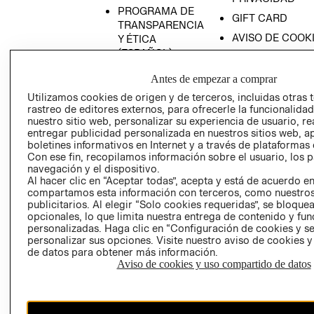
PROGRAMA DE
GIFT CARD
TRANSPARENCIA
AVISO DE COOK
Y ÉTICA
(ESPAÑOL)
SUPERINTENDE
DE INDUSTRIA Y
PROGRAMA DE
Antes de empezar a comprar
COMERCIO - SI
TRANSPARENCIA
Utilizamos cookies de origen y de terceros, incluidas otras 
Y ÉTICA (INGLÉS)
PETICIONES
rastreo de editores externos, para ofrecerle la funcionalid
QUEJAS Y
nuestro sitio web, personalizar su experiencia de usuario, rea
entregar publicidad personalizada en nuestros sitios web, a
RECLAMOS
boletines informativos en Internet y a través de plataformas 
Con ese fin, recopilamos información sobre el usuario, los 
navegación y el dispositivo.
Al hacer clic en “Aceptar todas”, acepta y está de acuerdo e
compartamos esta información con terceros, como nuestros
publicitarios. Al elegir “Solo cookies requeridas”, se bloque
opcionales, lo que limita nuestra entrega de contenido y fu
personalizadas. Haga clic en “Configuración de cookies y se
Colombia ($)
personalizar sus opciones. Visite nuestro aviso de cookies 
de datos para obtener más información.
CAMBIAR REGIÓN
Aviso de cookies y uso compartido de datos