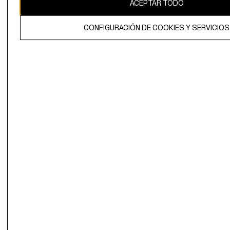
ACEPTAR TODO
El contenido de esta página web está protegido por copyright y es
propiedad de H&M Hennes & Mauritz AB.
CONFIGURACIÓN DE COOKIES Y SERVICIOS