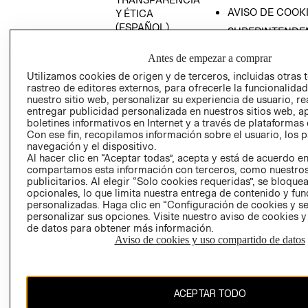
AVISO DE COOK
Y ÉTICA
(ESPAÑOL)
SUPERINTENDE
DE INDUSTRIA Y
PROGRAMA DE
Antes de empezar a comprar
COMERCIO - SI
TRANSPARENCIA
Y ÉTICA (INGLÉS)
Utilizamos cookies de origen y de terceros, incluidas otras 
PETICIONES
rastreo de editores externos, para ofrecerle la funcionalid
QUEJAS Y
nuestro sitio web, personalizar su experiencia de usuario, rea
RECLAMOS
entregar publicidad personalizada en nuestros sitios web, a
boletines informativos en Internet y a través de plataformas 
Con ese fin, recopilamos información sobre el usuario, los 
navegación y el dispositivo.
Al hacer clic en “Aceptar todas”, acepta y está de acuerdo e
compartamos esta información con terceros, como nuestros
publicitarios. Al elegir “Solo cookies requeridas”, se bloque
opcionales, lo que limita nuestra entrega de contenido y fu
Colombia ($)
personalizadas. Haga clic en “Configuración de cookies y se
personalizar sus opciones. Visite nuestro aviso de cookies 
CAMBIAR REGIÓN
de datos para obtener más información.
Aviso de cookies y uso compartido de datos
El contenido de esta página web está protegido por copyright y es
ACEPTAR TODO
propiedad de H&M Hennes & Mauritz AB.