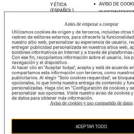
AVISO DE COOK
Y ÉTICA
(ESPAÑOL)
SUPERINTENDE
DE INDUSTRIA Y
PROGRAMA DE
COMERCIO - SI
Antes de empezar a comprar
TRANSPARENCIA
Y ÉTICA (INGLÉS)
Utilizamos cookies de origen y de terceros, incluidas otras 
PETICIONES
rastreo de editores externos, para ofrecerle la funcionalid
QUEJAS Y
nuestro sitio web, personalizar su experiencia de usuario, rea
RECLAMOS
entregar publicidad personalizada en nuestros sitios web, a
boletines informativos en Internet y a través de plataformas 
Con ese fin, recopilamos información sobre el usuario, los 
navegación y el dispositivo.
Al hacer clic en “Aceptar todas”, acepta y está de acuerdo e
compartamos esta información con terceros, como nuestros
publicitarios. Al elegir “Solo cookies requeridas”, se bloque
opcionales, lo que limita nuestra entrega de contenido y fu
Colombia ($)
personalizadas. Haga clic en “Configuración de cookies y se
personalizar sus opciones. Visite nuestro aviso de cookies 
CAMBIAR REGIÓN
de datos para obtener más información.
Aviso de cookies y uso compartido de datos
El contenido de esta página web está protegido por copyright y es
ACEPTAR TODO
propiedad de H&M Hennes & Mauritz AB.