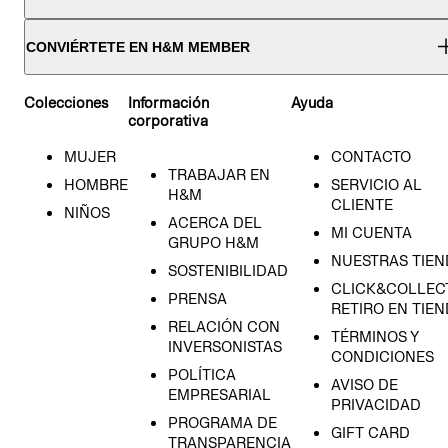
CONVIÉRTETE EN H&M MEMBER
Colecciones
Información
Ayuda
corporativa
MUJER
CONTACTO
TRABAJAR EN
HOMBRE
SERVICIO AL
H&M
CLIENTE
NIÑOS
ACERCA DEL
MI CUENTA
GRUPO H&M
NUESTRAS TIEN
SOSTENIBILIDAD
CLICK&COLLECT
PRENSA
RETIRO EN TIE
RELACIÓN CON
TÉRMINOS Y
INVERSONISTAS
CONDICIONES
POLÍTICA
AVISO DE
EMPRESARIAL
PRIVACIDAD
PROGRAMA DE
GIFT CARD
TRANSPARENCIA