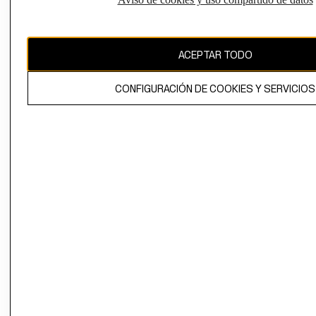
CAMBIAR REGIÓN
ACEPTAR TODO
El contenido de esta página web está protegido por copyright y es
propiedad de H&M Hennes & Mauritz AB.
CONFIGURACIÓN DE COOKIES Y SERVICIOS