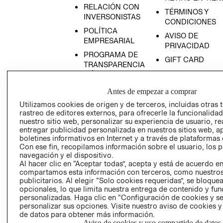
RELACIÓN CON
TÉRMINOS Y
INVERSONISTAS
CONDICIONES
POLÍTICA
AVISO DE
EMPRESARIAL
PRIVACIDAD
PROGRAMA DE
GIFT CARD
TRANSPARENCIA
AVISO DE COOK
Y ÉTICA
(ESPAÑOL)
SUPERINTENDE
Antes de empezar a comprar
DE INDUSTRIA Y
PROGRAMA DE
Utilizamos cookies de origen y de terceros, incluidas otras 
COMERCIO - SI
TRANSPARENCIA
rastreo de editores externos, para ofrecerle la funcionalid
Y ÉTICA (INGLÉS)
PETICIONES
nuestro sitio web, personalizar su experiencia de usuario, rea
entregar publicidad personalizada en nuestros sitios web, a
QUEJAS Y
boletines informativos en Internet y a través de plataformas 
RECLAMOS
Con ese fin, recopilamos información sobre el usuario, los 
navegación y el dispositivo.
Al hacer clic en “Aceptar todas”, acepta y está de acuerdo e
compartamos esta información con terceros, como nuestros
publicitarios. Al elegir “Solo cookies requeridas”, se bloque
opcionales, lo que limita nuestra entrega de contenido y fu
personalizadas. Haga clic en “Configuración de cookies y se
personalizar sus opciones. Visite nuestro aviso de cookies 
Colombia ($)
de datos para obtener más información.
Aviso de cookies y uso compartido de datos