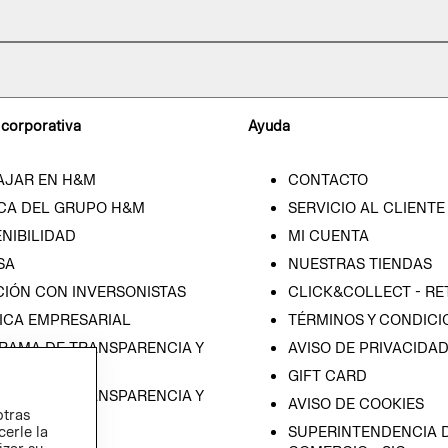
 corporativa
Ayuda
AJAR EN H&M
CONTACTO
CA DEL GRUPO H&M
SERVICIO AL CLIENTE
NIBILIDAD
MI CUENTA
SA
NUESTRAS TIENDAS
CIÓN CON INVERSONISTAS
CLICK&COLLECT - RE
ICA EMPRESARIAL
TÉRMINOS Y CONDICI
RAMA DE TRANSPARENCIA Y
AVISO DE PRIVACIDA
 (ESPAÑOL)
GIFT CARD
RAMA DE TRANSPARENCIA Y
AVISO DE COOKIES
otras
 (INGLÉS)
cerle la
SUPERINTENDENCIA D