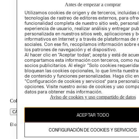
Antes de empezar a comprar
PROG
Utilizamos cookies de origen y de terceros, incluidas 
ÉTICA
tecnologías de rastreo de editores externos, para ofre
funcionalidad completa de nuestro sitio web, personal
experiencia de usuario, realizar análisis y entregar pu
personalizada en nuestros sitios web, aplicaciones y b
informativos en Internet y a través de plataformas de 
sociales. Con ese fin, recopilamos información sobre e
los patrones de navegación y el dispositivo.
Al hacer clic en “Aceptar todas”, acepta y está de acu
compartamos esta información con terceros, como nu
socios publicitarios. Al elegir “Solo cookies requeridas
bloquean las cookies opcionales, lo que limita nuestra
de contenido y funciones personalizadas. Haga clic en
“Configuración de cookies y servicios” para personali
opciones. Visite nuestro aviso de cookies y uso comp
datos para obtener más información.
Aviso de cookies y uso compartido de datos
Colombia ($)
CAMBIAR REGIÓN
ACEPTAR TODO
El contenido de esta página web está protegido por copyright y es pr
CONFIGURACIÓN DE COOKIES Y SERVICIOS