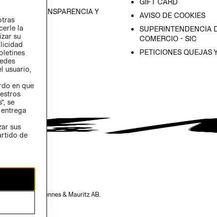
GIFT CARD
RAMA DE TRANSPARENCIA Y
AVISO DE COOKIES
otras
 (INGLÉS)
cerle la
SUPERINTENDENCIA D
izar su
COMERCIO - SIC
blicidad
PETICIONES QUEJAS 
oletines
redes
l usuario,
erdo en que
estros
”, se
 entrega
zar sus
artido de
opiedad de H&M Hennes & Mauritz AB.