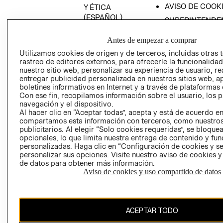
AVISO DE COOK
Y ÉTICA
(ESPAÑOL)
SUPERINTENDE
DE INDUSTRIA Y
PROGRAMA DE
COMERCIO - SI
Antes de empezar a comprar
TRANSPARENCIA
Y ÉTICA (INGLÉS)
Utilizamos cookies de origen y de terceros, incluidas otras 
PETICIONES
rastreo de editores externos, para ofrecerle la funcionalid
QUEJAS Y
nuestro sitio web, personalizar su experiencia de usuario, rea
RECLAMOS
entregar publicidad personalizada en nuestros sitios web, a
boletines informativos en Internet y a través de plataformas 
Con ese fin, recopilamos información sobre el usuario, los 
navegación y el dispositivo.
Al hacer clic en “Aceptar todas”, acepta y está de acuerdo e
compartamos esta información con terceros, como nuestros
publicitarios. Al elegir “Solo cookies requeridas”, se bloque
opcionales, lo que limita nuestra entrega de contenido y fu
Colombia ($)
personalizadas. Haga clic en “Configuración de cookies y se
personalizar sus opciones. Visite nuestro aviso de cookies 
CAMBIAR REGIÓN
de datos para obtener más información.
Aviso de cookies y uso compartido de datos
El contenido de esta página web está protegido por copyright y es
ACEPTAR TODO
propiedad de H&M Hennes & Mauritz AB.