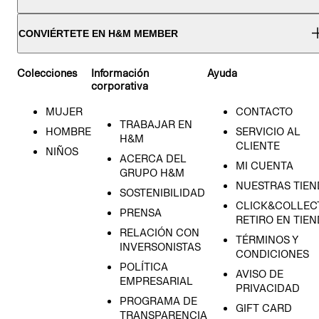
CONVIÉRTETE EN H&M MEMBER
Colecciones
Información
Ayuda
corporativa
MUJER
CONTACTO
TRABAJAR EN
HOMBRE
SERVICIO AL
H&M
CLIENTE
NIÑOS
ACERCA DEL
MI CUENTA
GRUPO H&M
NUESTRAS TIEN
SOSTENIBILIDAD
CLICK&COLLECT
PRENSA
RETIRO EN TIE
RELACIÓN CON
TÉRMINOS Y
INVERSONISTAS
CONDICIONES
POLÍTICA
AVISO DE
EMPRESARIAL
PRIVACIDAD
PROGRAMA DE
GIFT CARD
TRANSPARENCIA