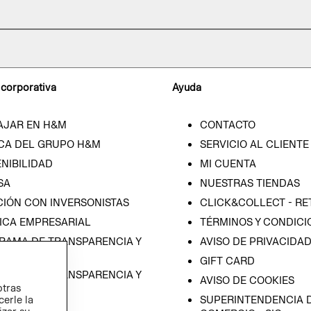
 corporativa
Ayuda
AJAR EN H&M
CONTACTO
CA DEL GRUPO H&M
SERVICIO AL CLIENTE
NIBILIDAD
MI CUENTA
SA
NUESTRAS TIENDAS
CIÓN CON INVERSONISTAS
CLICK&COLLECT - RE
ICA EMPRESARIAL
TÉRMINOS Y CONDICI
RAMA DE TRANSPARENCIA Y
AVISO DE PRIVACIDA
 (ESPAÑOL)
GIFT CARD
RAMA DE TRANSPARENCIA Y
AVISO DE COOKIES
otras
 (INGLÉS)
cerle la
SUPERINTENDENCIA D