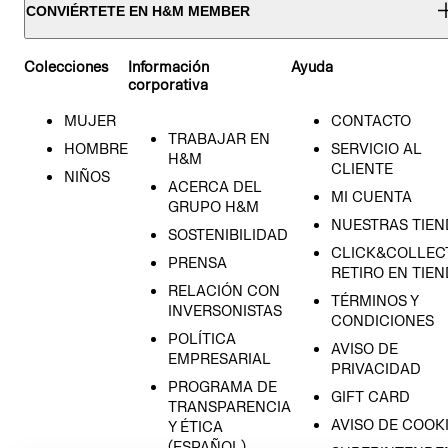
CONVIÉRTETE EN H&M MEMBER
Colecciones
Información
Ayuda
corporativa
MUJER
CONTACTO
TRABAJAR EN
HOMBRE
SERVICIO AL
H&M
CLIENTE
NIÑOS
ACERCA DEL
MI CUENTA
GRUPO H&M
NUESTRAS TIEN
SOSTENIBILIDAD
CLICK&COLLECT
PRENSA
RETIRO EN TIE
RELACIÓN CON
TÉRMINOS Y
INVERSONISTAS
CONDICIONES
POLÍTICA
AVISO DE
EMPRESARIAL
PRIVACIDAD
PROGRAMA DE
GIFT CARD
TRANSPARENCIA
AVISO DE COOK
Y ÉTICA
(ESPAÑOL)