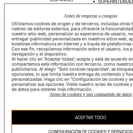
SUPERINTENDE
DE INDUSTRIA Y
PROGRAMA DE
COMERCIO - SI
TRANSPARENCIA
Antes de empezar a comprar
Y ÉTICA (INGLÉS)
PETICIONES
Utilizamos cookies de origen y de terceros, incluidas otras 
QUEJAS Y
rastreo de editores externos, para ofrecerle la funcionalid
RECLAMOS
nuestro sitio web, personalizar su experiencia de usuario, rea
entregar publicidad personalizada en nuestros sitios web, a
boletines informativos en Internet y a través de plataformas 
Con ese fin, recopilamos información sobre el usuario, los 
navegación y el dispositivo.
Al hacer clic en “Aceptar todas”, acepta y está de acuerdo e
compartamos esta información con terceros, como nuestros
publicitarios. Al elegir “Solo cookies requeridas”, se bloque
opcionales, lo que limita nuestra entrega de contenido y fu
Colombia ($)
personalizadas. Haga clic en “Configuración de cookies y se
personalizar sus opciones. Visite nuestro aviso de cookies 
CAMBIAR REGIÓN
de datos para obtener más información.
Aviso de cookies y uso compartido de datos
El contenido de esta página web está protegido por copyright y es
propiedad de H&M Hennes & Mauritz AB.
ACEPTAR TODO
CONFIGURACIÓN DE COOKIES Y SERVICIOS