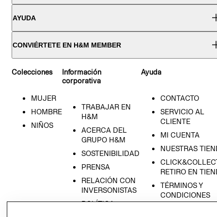
AYUDA
CONVIÉRTETE EN H&M MEMBER
Colecciones
Información
Ayuda
corporativa
MUJER
CONTACTO
TRABAJAR EN
HOMBRE
SERVICIO AL
H&M
CLIENTE
NIÑOS
ACERCA DEL
MI CUENTA
GRUPO H&M
NUESTRAS TIEN
SOSTENIBILIDAD
CLICK&COLLECT
PRENSA
RETIRO EN TIE
RELACIÓN CON
TÉRMINOS Y
INVERSONISTAS
CONDICIONES
POLÍTICA
AVISO DE
EMPRESARIAL