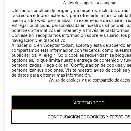
PRIVACIDAD
Antes de empezar a comprar
PROGRAMA DE
GIFT CARD
Utilizamos cookies de origen y de terceros, incluidas otras 
TRANSPARENCIA
rastreo de editores externos, para ofrecerle la funcionalid
AVISO DE COOK
Y ÉTICA
nuestro sitio web, personalizar su experiencia de usuario, rea
(ESPAÑOL)
entregar publicidad personalizada en nuestros sitios web, a
SUPERINTENDE
boletines informativos en Internet y a través de plataformas 
DE INDUSTRIA Y
PROGRAMA DE
Con ese fin, recopilamos información sobre el usuario, los 
COMERCIO - SI
TRANSPARENCIA
navegación y el dispositivo.
Y ÉTICA (INGLÉS)
Al hacer clic en “Aceptar todas”, acepta y está de acuerdo e
PETICIONES
compartamos esta información con terceros, como nuestros
QUEJAS Y
publicitarios. Al elegir “Solo cookies requeridas”, se bloque
RECLAMOS
opcionales, lo que limita nuestra entrega de contenido y fu
personalizadas. Haga clic en “Configuración de cookies y se
personalizar sus opciones. Visite nuestro aviso de cookies 
de datos para obtener más información.
Aviso de cookies y uso compartido de datos
Colombia ($)
ACEPTAR TODO
CAMBIAR REGIÓN
CONFIGURACIÓN DE COOKIES Y SERVICIOS