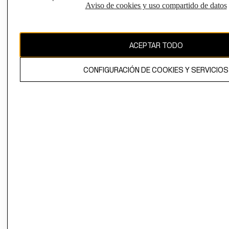
Aviso de cookies y uso compartido de datos
CAMBIAR REGIÓN
ACEPTAR TODO
El contenido de esta página web está protegido por copyright y es
propiedad de H&M Hennes & Mauritz AB.
CONFIGURACIÓN DE COOKIES Y SERVICIOS