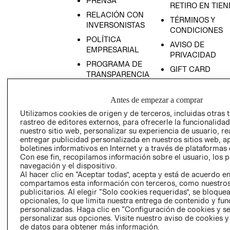
PRENSA
RETIRO EN TIE
RELACIÓN CON
TÉRMINOS Y
INVERSONISTAS
CONDICIONES
POLÍTICA
AVISO DE
EMPRESARIAL
PRIVACIDAD
PROGRAMA DE
GIFT CARD
TRANSPARENCIA
AVISO DE COOK
Y ÉTICA
(ESPAÑOL)
SUPERINTENDE
Antes de empezar a comprar
DE INDUSTRIA Y
PROGRAMA DE
Utilizamos cookies de origen y de terceros, incluidas otras 
COMERCIO - SI
TRANSPARENCIA
rastreo de editores externos, para ofrecerle la funcionalid
Y ÉTICA (INGLÉS)
nuestro sitio web, personalizar su experiencia de usuario, rea
PETICIONES
entregar publicidad personalizada en nuestros sitios web, a
QUEJAS Y
boletines informativos en Internet y a través de plataformas 
RECLAMOS
Con ese fin, recopilamos información sobre el usuario, los 
navegación y el dispositivo.
Al hacer clic en “Aceptar todas”, acepta y está de acuerdo e
compartamos esta información con terceros, como nuestros
publicitarios. Al elegir “Solo cookies requeridas”, se bloque
opcionales, lo que limita nuestra entrega de contenido y fu
personalizadas. Haga clic en “Configuración de cookies y se
personalizar sus opciones. Visite nuestro aviso de cookies 
Colombia ($)
de datos para obtener más información.