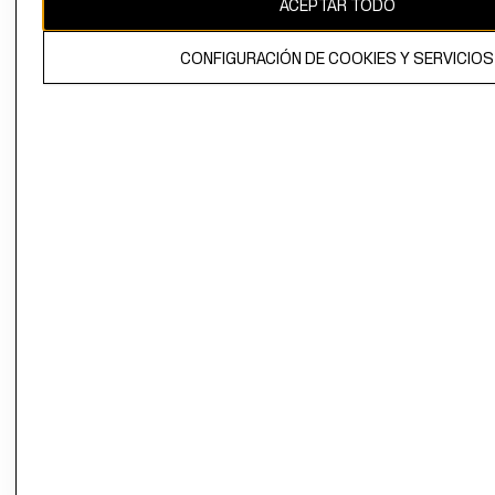
ACEPTAR TODO
El contenido de esta página web está protegido por copyright y es
propiedad de H&M Hennes & Mauritz AB.
CONFIGURACIÓN DE COOKIES Y SERVICIOS