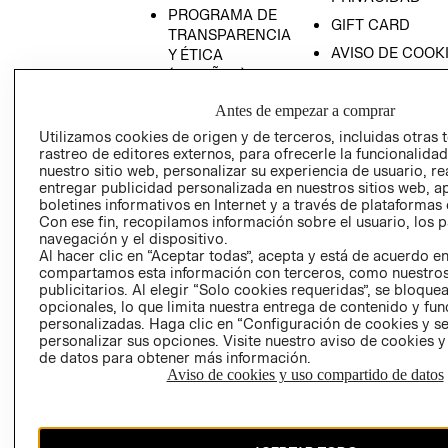
PROGRAMA DE
GIFT CARD
TRANSPARENCIA
AVISO DE COOK
Y ÉTICA
(ESPAÑOL)
SUPERINTENDE
DE INDUSTRIA Y
PROGRAMA DE
Antes de empezar a comprar
COMERCIO - SI
TRANSPARENCIA
Utilizamos cookies de origen y de terceros, incluidas otras 
Y ÉTICA (INGLÉS)
PETICIONES
rastreo de editores externos, para ofrecerle la funcionalid
QUEJAS Y
nuestro sitio web, personalizar su experiencia de usuario, rea
entregar publicidad personalizada en nuestros sitios web, a
RECLAMOS
boletines informativos en Internet y a través de plataformas 
Con ese fin, recopilamos información sobre el usuario, los 
navegación y el dispositivo.
Al hacer clic en “Aceptar todas”, acepta y está de acuerdo e
compartamos esta información con terceros, como nuestros
publicitarios. Al elegir “Solo cookies requeridas”, se bloque
opcionales, lo que limita nuestra entrega de contenido y fu
personalizadas. Haga clic en “Configuración de cookies y se
Colombia ($)
personalizar sus opciones. Visite nuestro aviso de cookies 
de datos para obtener más información.
CAMBIAR REGIÓN
Aviso de cookies y uso compartido de datos