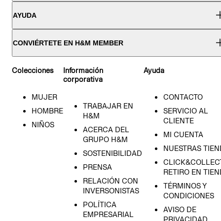
AYUDA
CONVIÉRTETE EN H&M MEMBER
Colecciones
Información
Ayuda
corporativa
MUJER
CONTACTO
TRABAJAR EN
HOMBRE
SERVICIO AL
H&M
CLIENTE
NIÑOS
ACERCA DEL
MI CUENTA
GRUPO H&M
NUESTRAS TIEN
SOSTENIBILIDAD
CLICK&COLLECT
PRENSA
RETIRO EN TIE
RELACIÓN CON
TÉRMINOS Y
INVERSONISTAS
CONDICIONES
POLÍTICA
AVISO DE
EMPRESARIAL
PRIVACIDAD