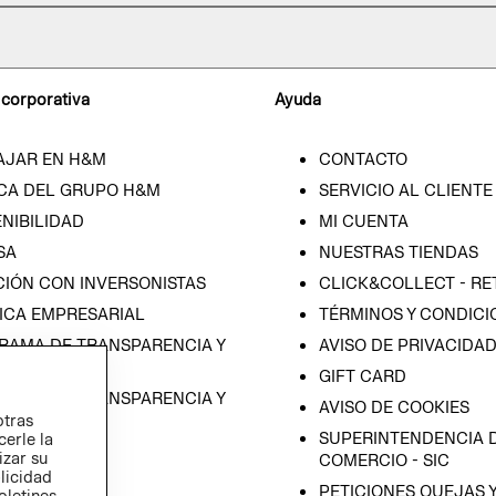
 corporativa
Ayuda
AJAR EN H&M
CONTACTO
CA DEL GRUPO H&M
SERVICIO AL CLIENTE
NIBILIDAD
MI CUENTA
SA
NUESTRAS TIENDAS
CIÓN CON INVERSONISTAS
CLICK&COLLECT - RE
ICA EMPRESARIAL
TÉRMINOS Y CONDICI
RAMA DE TRANSPARENCIA Y
AVISO DE PRIVACIDA
 (ESPAÑOL)
GIFT CARD
RAMA DE TRANSPARENCIA Y
AVISO DE COOKIES
otras
 (INGLÉS)
SUPERINTENDENCIA D
cerle la
izar su
COMERCIO - SIC
blicidad
PETICIONES QUEJAS 
oletines