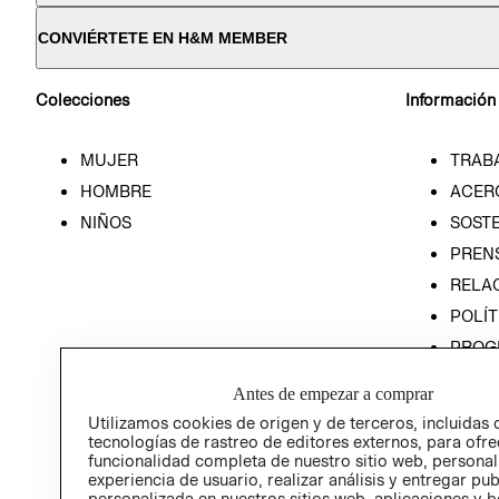
CONVIÉRTETE EN H&M MEMBER
Colecciones
Información
MUJER
TRAB
HOMBRE
ACER
NIÑOS
SOSTE
PREN
RELA
POLÍT
PROG
ÉTICA
Antes de empezar a comprar
PROG
Utilizamos cookies de origen y de terceros, incluidas 
ÉTICA
tecnologías de rastreo de editores externos, para ofre
funcionalidad completa de nuestro sitio web, personal
experiencia de usuario, realizar análisis y entregar pu
personalizada en nuestros sitios web, aplicaciones y b