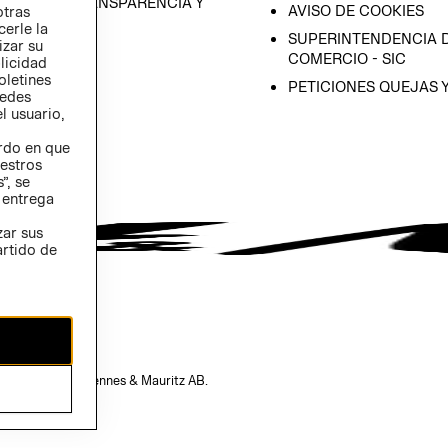
RAMA DE TRANSPARENCIA Y
AVISO DE COOKIES
otras
 (INGLÉS)
cerle la
SUPERINTENDENCIA D
izar su
COMERCIO - SIC
blicidad
oletines
PETICIONES QUEJAS 
redes
l usuario,
erdo en que
estros
”, se
 entrega
zar sus
artido de
opiedad de H&M Hennes & Mauritz AB.