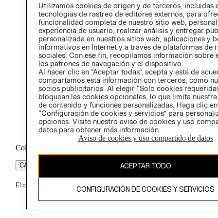
PROG
Utilizamos cookies de origen y de terceros, incluidas 
ÉTICA
tecnologías de rastreo de editores externos, para ofre
funcionalidad completa de nuestro sitio web, personal
experiencia de usuario, realizar análisis y entregar pu
personalizada en nuestros sitios web, aplicaciones y b
informativos en Internet y a través de plataformas de 
sociales. Con ese fin, recopilamos información sobre e
los patrones de navegación y el dispositivo.
Al hacer clic en “Aceptar todas”, acepta y está de acu
compartamos esta información con terceros, como nu
socios publicitarios. Al elegir “Solo cookies requeridas
bloquean las cookies opcionales, lo que limita nuestra
de contenido y funciones personalizadas. Haga clic en
“Configuración de cookies y servicios” para personali
opciones. Visite nuestro aviso de cookies y uso comp
datos para obtener más información.
Aviso de cookies y uso compartido de datos
Colombia ($)
CAMBIAR REGIÓN
ACEPTAR TODO
El contenido de esta página web está protegido por copyright y es pr
CONFIGURACIÓN DE COOKIES Y SERVICIOS