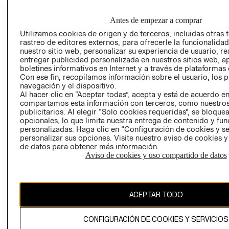
POLÍTICA
AVISO DE
EMPRESARIAL
Antes de empezar a comprar
PRIVACIDAD
PROGRAMA DE
Utilizamos cookies de origen y de terceros, incluidas otras 
GIFT CARD
TRANSPARENCIA
rastreo de editores externos, para ofrecerle la funcionalid
AVISO DE COOK
nuestro sitio web, personalizar su experiencia de usuario, rea
Y ÉTICA
entregar publicidad personalizada en nuestros sitios web, a
(ESPAÑOL)
SUPERINTENDE
boletines informativos en Internet y a través de plataformas 
DE INDUSTRIA Y
PROGRAMA DE
Con ese fin, recopilamos información sobre el usuario, los 
COMERCIO - SI
navegación y el dispositivo.
TRANSPARENCIA
Al hacer clic en “Aceptar todas”, acepta y está de acuerdo e
Y ÉTICA (INGLÉS)
PETICIONES
compartamos esta información con terceros, como nuestros
QUEJAS Y
publicitarios. Al elegir “Solo cookies requeridas”, se bloque
RECLAMOS
opcionales, lo que limita nuestra entrega de contenido y fu
personalizadas. Haga clic en “Configuración de cookies y se
personalizar sus opciones. Visite nuestro aviso de cookies 
de datos para obtener más información.
Aviso de cookies y uso compartido de datos
Colombia ($)
ACEPTAR TODO
CAMBIAR REGIÓN
CONFIGURACIÓN DE COOKIES Y SERVICIOS