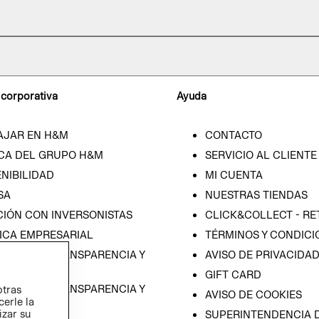
 corporativa
Ayuda
AJAR EN H&M
CONTACTO
CA DEL GRUPO H&M
SERVICIO AL CLIENTE
NIBILIDAD
MI CUENTA
SA
NUESTRAS TIENDAS
CIÓN CON INVERSONISTAS
CLICK&COLLECT - RE
ICA EMPRESARIAL
TÉRMINOS Y CONDICI
RAMA DE TRANSPARENCIA Y
AVISO DE PRIVACIDA
 (ESPAÑOL)
GIFT CARD
RAMA DE TRANSPARENCIA Y
otras
AVISO DE COOKIES
cerle la
 (INGLÉS)
izar su
SUPERINTENDENCIA D