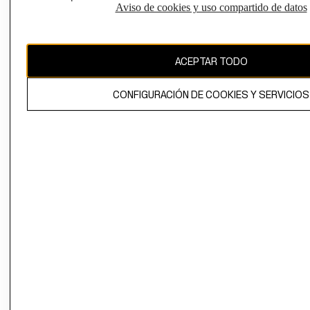
Aviso de cookies y uso compartido de datos
CAMBIAR REGIÓN
ACEPTAR TODO
El contenido de esta página web está protegido por copyright y es
propiedad de H&M Hennes & Mauritz AB.
CONFIGURACIÓN DE COOKIES Y SERVICIOS