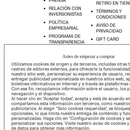
PRENSA
RETIRO EN TIE
RELACIÓN CON
TÉRMINOS Y
INVERSONISTAS
CONDICIONES
POLÍTICA
AVISO DE
EMPRESARIAL
PRIVACIDAD
PROGRAMA DE
GIFT CARD
TRANSPARENCIA
AVISO DE COOK
Y ÉTICA
(ESPAÑOL)
SUPERINTENDE
Antes de empezar a comprar
DE INDUSTRIA Y
PROGRAMA DE
Utilizamos cookies de origen y de terceros, incluidas otras 
COMERCIO - SI
TRANSPARENCIA
rastreo de editores externos, para ofrecerle la funcionalid
Y ÉTICA (INGLÉS)
nuestro sitio web, personalizar su experiencia de usuario, rea
PETICIONES
entregar publicidad personalizada en nuestros sitios web, a
QUEJAS Y
boletines informativos en Internet y a través de plataformas 
RECLAMOS
Con ese fin, recopilamos información sobre el usuario, los 
navegación y el dispositivo.
Al hacer clic en “Aceptar todas”, acepta y está de acuerdo e
compartamos esta información con terceros, como nuestros
publicitarios. Al elegir “Solo cookies requeridas”, se bloque
opcionales, lo que limita nuestra entrega de contenido y fu
personalizadas. Haga clic en “Configuración de cookies y se
personalizar sus opciones. Visite nuestro aviso de cookies 
Colombia ($)
de datos para obtener más información.