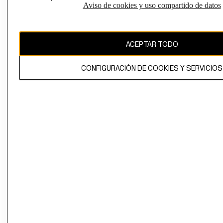
Aviso de cookies y uso compartido de datos
CAMBIAR REGIÓN
ACEPTAR TODO
El contenido de esta página web está protegido por copyright y es
propiedad de H&M Hennes & Mauritz AB.
CONFIGURACIÓN DE COOKIES Y SERVICIOS