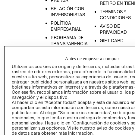
PRENSA
RETIRO EN TIE
RELACIÓN CON
TÉRMINOS Y
INVERSONISTAS
CONDICIONES
POLÍTICA
AVISO DE
EMPRESARIAL
PRIVACIDAD
PROGRAMA DE
GIFT CARD
TRANSPARENCIA
AVISO DE COOK
Y ÉTICA
(ESPAÑOL)
SUPERINTENDE
Antes de empezar a comprar
DE INDUSTRIA Y
PROGRAMA DE
Utilizamos cookies de origen y de terceros, incluidas otras 
COMERCIO - SI
TRANSPARENCIA
rastreo de editores externos, para ofrecerle la funcionalid
Y ÉTICA (INGLÉS)
nuestro sitio web, personalizar su experiencia de usuario, rea
PETICIONES
entregar publicidad personalizada en nuestros sitios web, a
QUEJAS Y
boletines informativos en Internet y a través de plataformas 
RECLAMOS
Con ese fin, recopilamos información sobre el usuario, los 
navegación y el dispositivo.
Al hacer clic en “Aceptar todas”, acepta y está de acuerdo e
compartamos esta información con terceros, como nuestros
publicitarios. Al elegir “Solo cookies requeridas”, se bloque
opcionales, lo que limita nuestra entrega de contenido y fu
personalizadas. Haga clic en “Configuración de cookies y se
personalizar sus opciones. Visite nuestro aviso de cookies 
Colombia ($)
de datos para obtener más información.